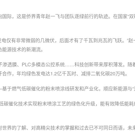
际，这是侨界青年赵一飞与团队逐绿前行的轨迹。在国家“双碳
电仅有非常微弱的几微伏，后面才有了千瓦到兆瓦的飞跃。”赵一
色能源技术的新潮流。
渗透膜、PLC多模态公控系统……科技创新带来厚积薄发。随
合作，年均绿色发电达1.2亿千瓦时、减排二氧化碳20万吨。
于燃气低碳催化的粉末喷涂线研发和产业化，顺应新能源与“双
碳催化技术实现粉末喷涂工艺的绿色化升级，能有效降低能耗约3
世界的了解、对高精尖技术的掌握和过去已不可同日而语，未