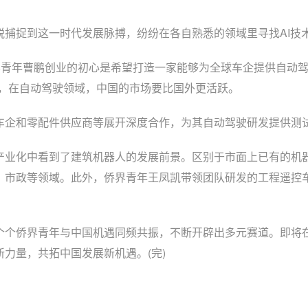
捉到这一时代发展脉搏，纷纷在各自熟悉的领域里寻找AI技
青年曹鹏创业的初心是希望打造一家能够为全球车企提供自动驾
为，在自动驾驶领域，中国的市场要比国外更活跃。
和零配件供应商等展开深度合作，为其自动驾驶研发提供测试验
业化中看到了建筑机器人的发展前景。区别于市面上已有的机器
、市政等领域。此外，侨界青年王凤凯带领团队研发的工程遥控
界青年与中国机遇同频共振，不断开辟出多元赛道。即将在浙江
力量，共拓中国发展新机遇。(完)