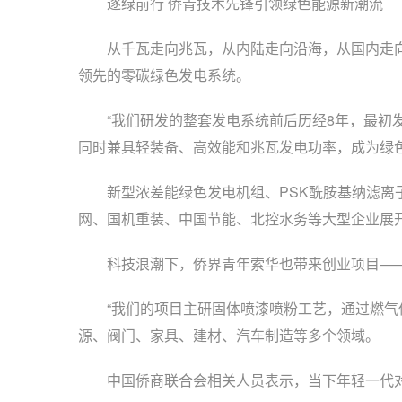
逐绿前行 侨青技术先锋引领绿色能源新潮流
从千瓦走向兆瓦，从内陆走向沿海，从国内走向国
领先的零碳绿色发电系统。
“我们研发的整套发电系统前后历经8年，最初发
同时兼具轻装备、高效能和兆瓦发电功率，成为绿
新型浓差能绿色发电机组、PSK酰胺基纳滤离子
网、国机重装、中国节能、北控水务等大型企业展开
科技浪潮下，侨界青年索华也带来创业项目——基
“我们的项目主研固体喷漆喷粉工艺，通过燃气低
源、阀门、家具、建材、汽车制造等多个领域。
中国侨商联合会相关人员表示，当下年轻一代对