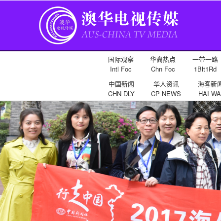
国际观察
华裔热点
一带一路
Intl Foc
Chn Foc
1Blt1Rd
中国新闻
华人资讯
海客新
CHN DLY
CP NEWS
HAI WA