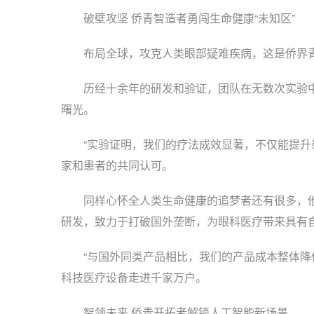
破壁攻坚 侨青智造者勇闯生命健康“未知区”
布局全球，攻克人类眼部疑难疾病，这是侨界青
历经十余年的研发和验证，团队在无数次实验中
曙光。
“实验证明，我们的疗法成效显著，不仅能提升患
家和患者的共同认可。
同样心怀全人类生命健康的追梦者还有很多，他
研发，致力于打破国外垄断，为眼科医疗带来具有
“与国外同类产品相比，我们的产品成本整体降低
科技医疗设备走进千家万户。
智领未来 侨青开拓者解锁人工智能新场景