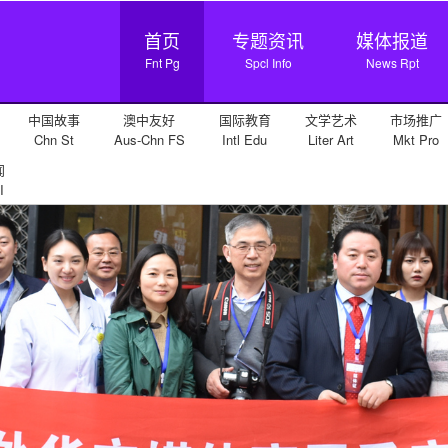
首页
专题资讯
媒体报道
Fnt Pg
Spcl Info
News Rpt
中国故事
澳中友好
国际教育
文学艺术
市场推广
Chn St
Aus-Chn FS
Intl Edu
Liter Art
Mkt Pro
闻
I