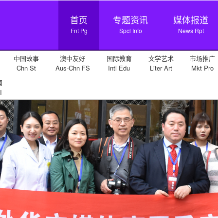
首页
专题资讯
媒体报道
Fnt Pg
Spcl Info
News Rpt
中国故事
澳中友好
国际教育
文学艺术
市场推广
Chn St
Aus-Chn FS
Intl Edu
Liter Art
Mkt Pro
闻
I