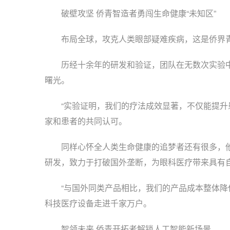
破壁攻坚 侨青智造者勇闯生命健康“未知区”
布局全球，攻克人类眼部疑难疾病，这是侨界青
历经十余年的研发和验证，团队在无数次实验中
曙光。
“实验证明，我们的疗法成效显著，不仅能提升患
家和患者的共同认可。
同样心怀全人类生命健康的追梦者还有很多，他
研发，致力于打破国外垄断，为眼科医疗带来具有
“与国外同类产品相比，我们的产品成本整体降低
科技医疗设备走进千家万户。
智领未来 侨青开拓者解锁人工智能新场景