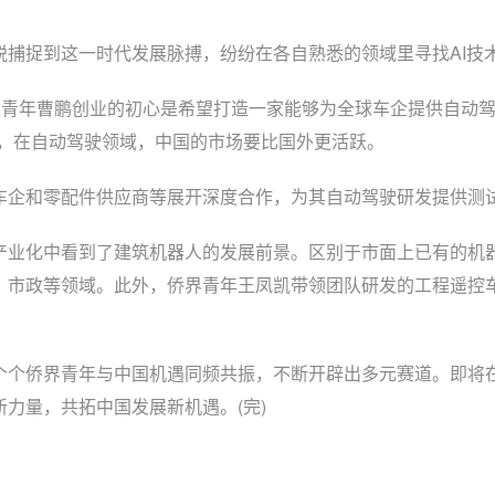
捉到这一时代发展脉搏，纷纷在各自熟悉的领域里寻找AI技
青年曹鹏创业的初心是希望打造一家能够为全球车企提供自动驾
为，在自动驾驶领域，中国的市场要比国外更活跃。
和零配件供应商等展开深度合作，为其自动驾驶研发提供测试验
业化中看到了建筑机器人的发展前景。区别于市面上已有的机器
、市政等领域。此外，侨界青年王凤凯带领团队研发的工程遥控
界青年与中国机遇同频共振，不断开辟出多元赛道。即将在浙江
力量，共拓中国发展新机遇。(完)