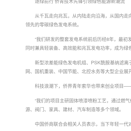
逐绿前行 侨青技术先锋引领绿色能源新潮流
从千瓦走向兆瓦，从内陆走向沿海，从国内走向国
领先的零碳绿色发电系统。
“我们研发的整套发电系统前后历经8年，最初发
同时兼具轻装备、高效能和兆瓦发电功率，成为绿
新型浓差能绿色发电机组、PSK酰胺基纳滤离子
网、国机重装、中国节能、北控水务等大型企业展开
科技浪潮下，侨界青年索华也带来创业项目——基
“我们的项目主研固体喷漆喷粉工艺，通过燃气低
源、阀门、家具、建材、汽车制造等多个领域。
中国侨商联合会相关人员表示，当下年轻一代对