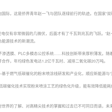
际，这是侨界青年赵一飞与团队逐绿前行的轨迹。在国家“双碳
电仅有非常微弱的几微伏，后面才有了千瓦到兆瓦的飞跃。”赵一
色能源技术的新潮流。
渗透膜、PLC多模态公控系统……科技创新带来厚积薄发。随
合作，年均绿色发电达1.2亿千瓦时、减排二氧化碳20万吨。
于燃气低碳催化的粉末喷涂线研发和产业化，顺应新能源与“双
碳催化技术实现粉末喷涂工艺的绿色化升级，能有效降低能耗约3
世界的了解、对高精尖技术的掌握和过去已不可同日而语，未