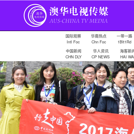
国际观察
华裔热点
一带一路
Intl Foc
Chn Foc
1Blt1Rd
中国新闻
华人资讯
海客新
CHN DLY
CP NEWS
HAI WA