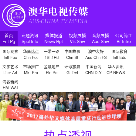
首页
专题资讯
媒体报道
视频展播
音频展播
公司简介
Fnt Pg
Spcl Info
News Rpt
Vis Shw
Aud Shw
Br Intro
国际观察
华裔热点
一带一路
中国故事
澳中友好
国际教育
Intl Foc
Chn Foc
1Blt1Rd
Chn St
Aus-Chn FS
Intl Edu
文学艺术
市场推广
金融地产
环球旅游
中国新闻
华人资讯
Liter Art
Mkt Pro
Fin Re
Gl Trvl
CHN DLY
CP NEWS
海客新闻
HAI WAI
热点透视