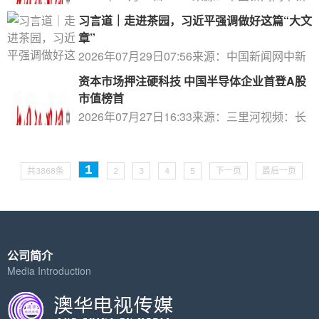
社北京7月29日电全国侨务工...
习言道｜走进茶园，习近平强调做好这篇“大文
章”
2026年07月29日07:56来源：中国新闻网中新
网7月29日电题：走进茶园，...
资本市场押注硬科技 中国半导体企业首登A股
市值榜首
2026年07月27日16:33来源：三里河视频：长
鑫成为A股市值王，相当于两个...
1
共3868条
2
3
4
5
下一页
最后一页
公司简介
Media Introduction