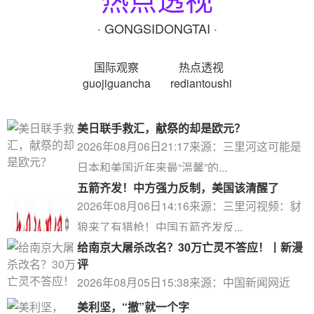
· GONGSIDONGTAI ·
国际观察
热点透视
guojiguancha
rediantoushi
美日联手救汇，献祭的却是欧元？
2026年08月06日21:17来源：三里河这可能是
日本和美国近年来最“温馨”的...
五箭齐发！中方强力反制，美国该清醒了
2026年08月06日14:16来源：三里河视频：豺
狼来了有猎枪！中国五箭齐发反...
给南京大屠杀改名？30万亡灵不答应！丨新漫
评
2026年08月05日15:38来源：中国新闻网近
日，据报道，日本长崎市计划于2...
美利坚，“撤”就一个字