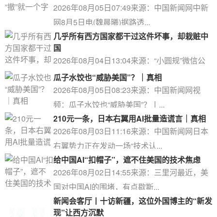
2026年08月05日07:49来源：中国新闻网中新
网8月5日电(魏晨曦)据路透...
几乎所有西方国家都干过这件坏事，却栽赃中
国
2026年08月04日13:04来源：“小圆规”微信公
众号中国民族团结进步促进法...
瓜子水饺也“威胁美国”？｜真相
2026年08月05日08:23来源：中国新闻网视
频：瓜子水饺也“威胁美国”？丨...
210元一条，日本右翼用AI批量造谎言｜真相
2026年08月03日11:16来源：中国新闻网日本
右翼势力正在发动一场“技术认...
给中国AI“扣帽子”，遮不住美国的技术焦虑
2026年08月02日14:55来源：三里河最近，美
国对中国AI的围堵，有点歇斯...
新闻会客厅丨十访新疆，这位外国博主的“新发
现”让西方沉默