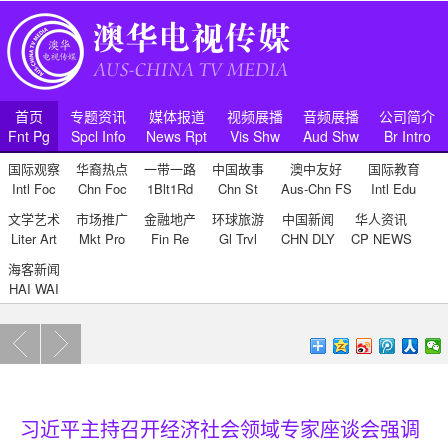
首页
专题资讯
媒体报道
视频展播
音频展播
公司简介
Fnt Pg
Spcl Info
News Rpt
Vis Shw
Aud Shw
Br Intro
国际观察
华裔热点
一带一路
中国故事
澳中友好
国际教育
Intl Foc
Chn Foc
1Blt1Rd
Chn St
Aus-Chn FS
Intl Edu
文学艺术
市场推广
金融地产
环球旅游
中国新闻
华人资讯
Liter Art
Mkt Pro
Fin Re
Gl Trvl
CHN DLY
CP NEWS
海客新闻
HAI WAI
习近平主持召开经济社会领域专家座谈会强调