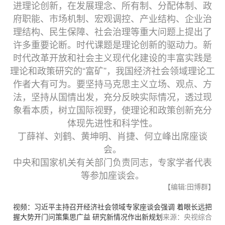
进理论创新，在发展理念、所有制、分配体制、政
府职能、市场机制、宏观调控、产业结构、企业治
理结构、民生保障、社会治理等重大问题上提出了
许多重要论断。时代课题是理论创新的驱动力。新
时代改革开放和社会主义现代化建设的丰富实践是
理论和政策研究的“富矿”，我国经济社会领域理论工
作者大有可为。要坚持马克思主义立场、观点、方
法，坚持从国情出发，充分反映实际情况，透过现
象看本质，树立国际视野，使理论和政策创新充分
体现先进性和科学性。
丁薛祥、刘鹤、黄坤明、肖捷、何立峰出席座谈
会。
中央和国家机关有关部门负责同志，专家学者代表
等参加座谈会。
【编辑:田博群】
视频：习近平主持召开经济社会领域专家座谈会强调 着眼长远把
握大势开门问策集思广益 研究新情况作出新规划
来源：央视综合