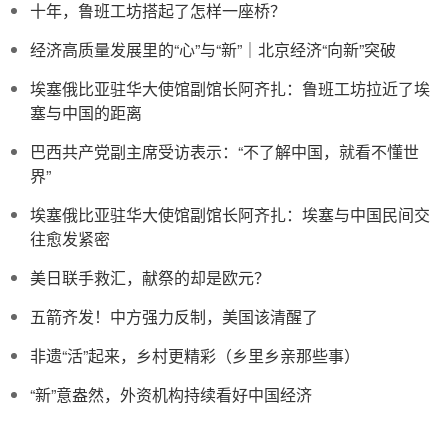
十年，鲁班工坊搭起了怎样一座桥？
经济高质量发展里的“心”与“新”｜北京经济“向新”突破
埃塞俄比亚驻华大使馆副馆长阿齐扎：鲁班工坊拉近了埃
塞与中国的距离
巴西共产党副主席受访表示：“不了解中国，就看不懂世
界”
埃塞俄比亚驻华大使馆副馆长阿齐扎：埃塞与中国民间交
往愈发紧密
美日联手救汇，献祭的却是欧元？
五箭齐发！中方强力反制，美国该清醒了
非遗“活”起来，乡村更精彩（乡里乡亲那些事）
“新”意盎然，外资机构持续看好中国经济