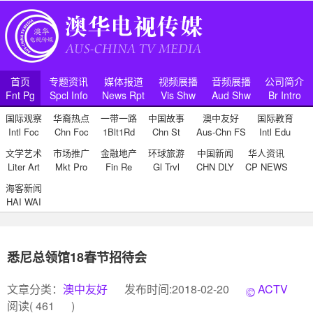
首页
专题资讯
媒体报道
视频展播
音频展播
公司简介
Fnt Pg
Spcl Info
News Rpt
Vis Shw
Aud Shw
Br Intro
国际观察
华裔热点
一带一路
中国故事
澳中友好
国际教育
Intl Foc
Chn Foc
1Blt1Rd
Chn St
Aus-Chn FS
Intl Edu
文学艺术
市场推广
金融地产
环球旅游
中国新闻
华人资讯
Liter Art
Mkt Pro
Fin Re
Gl Trvl
CHN DLY
CP NEWS
海客新闻
HAI WAI
悉尼总领馆18春节招待会
文章分类：
澳中友好
发布时间:2018-02-20
ACTV
阅读(
461
)