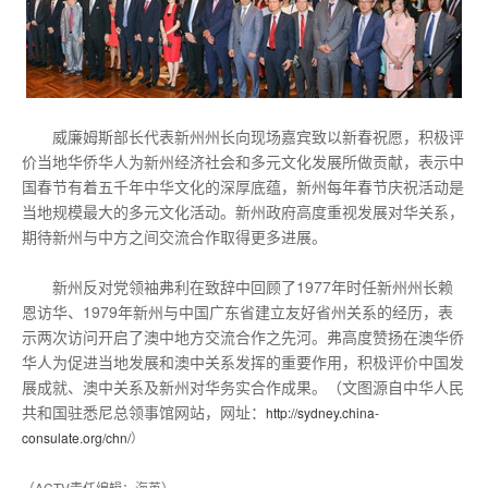
威廉姆斯部长代表新州州长向现场嘉宾致以新春祝愿，积极评
价当地华侨华人为新州经济社会和多元文化发展所做贡献，表示中
国春节有着五千年中华文化的深厚底蕴，新州每年春节庆祝活动是
当地规模最大的多元文化活动。新州政府高度重视发展对华关系，
期待新州与中方之间交流合作取得更多进展。
新州反对党领袖弗利在致辞中回顾了1977年时任新州州长赖
恩访华、1979年新州与中国广东省建立友好省州关系的经历，表
示两次访问开启了澳中地方交流合作之先河。弗高度赞扬在澳华侨
华人为促进当地发展和澳中关系发挥的重要作用，积极评价中国发
展成就、澳中关系及新州对华务实合作成果。（文图源自中华人民
共和国驻悉尼总领事馆网站，网址：
http://sydney.china-
consulate.org/chn/
）
（ACTV责任编辑：海英）