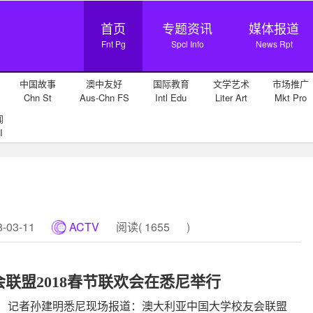
首页
专题资讯
媒体报道
Fnt Pg
Spcl Info
News Rpt
中国故事
澳中友好
国际教育
文学艺术
市场推广
Chn St
Aus-Chn FS
Intl Edu
Liter Art
Mkt Pro
闻
I
03-11
ACTV
阅读(
1655
)
联盟2018春节联欢会在悉尼举行
）记者孙建明悉尼现场报道：澳大利亚中国大学校友会联盟