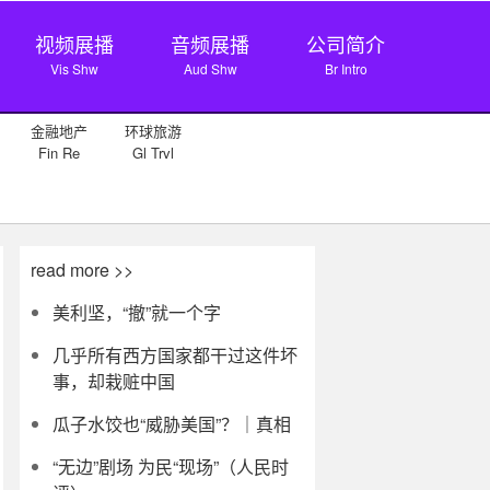
视频展播
音频展播
公司简介
Vis Shw
Aud Shw
Br Intro
金融地产
环球旅游
Fin Re
Gl Trvl
read more >>
美利坚，“撤”就一个字
几乎所有西方国家都干过这件坏
事，却栽赃中国
瓜子水饺也“威胁美国”？｜真相
“无边”剧场 为民“现场”（人民时