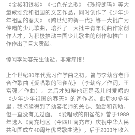
《金梭和银梭》《七色光之歌》《珠穆朗玛》等大
量歌颂党和祖国的文艺作品，同时创作了《少年少
年祖国的春天》《跨世纪的新一代》等一大批广为
传唱的少儿歌曲，培养了一大批中青年词曲作家创
作人才，为积极推动中国少儿歌曲的创作和推广工
作作出了巨大贡献。
惊闻李幼容先生仙逝，非常痛惜！
上个世纪80年代我习作学曲之初，曾与李幼容老师
合作歌曲《爱唱歌的阳雀花》（李幼容／作词，王
富强／作曲）。之后才知晓他还是我儿时爱唱的
《少年少年祖国的春天》的词作者。此后30多年
里，我持续得到了幼容老师的关心、勉励和帮助，
但一直没有见过面。《爱唱歌的阳雀花》曾于1989
年选入《南充地区（今四川南充市）庆祝中华人民
共和国成立40周年优秀歌曲选》，后于2003年收入