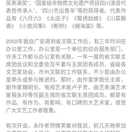
奖表演奖”、“国家级非物质文化遗产项目四川清音代
表性传承人”、“四川杰出青年”等的获得者。代表作
品有《六月六》《幺店子》《蜀绣姑娘》《川菜飘
香》《小放风筝》《断桥》《摘海棠》等。
2002年我自广安调到省文联工作后，有三年时间在
办公室工作。办公室是一个单位的综合服务部门，
许多工作都与办公室有关联。一年一度的省文联主
席团会议和全委会及平素与主席团各成员、省级各
文艺家协会、市州文联的工作联系，不少是由办公
室牵头或参与推进的。那时，由作家李致任主席，
剧作家魏明伦、电视艺术家卢子贵、曲艺表演艺术
家程永玲等任副主席的省文联主席团成员，都是有
作品、有作为、有影响、有口碑的大艺术家，很受
广大文艺工作者敬重。
有次开会，永玲老师微笑着对我说，前几天她参加