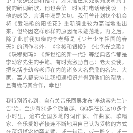
予了很多鼓励和指导。如果他在某处读到或听到了
我的新词新歌，他也会第一时间打电话给我谈一下
他的感受，言语中满是关切。我们曾计划找个机会
将《爱唱歌的阳雀花》重新编曲较为高端地推出
来，但终因这样那样的原因而未能落地。再之后，
除了此前我知晓的李老师是《少年少年祖国的春
天》的词作者外，《金梭和银梭》《七色光之歌》
《珠穆朗玛》《跨世纪的新一代》等经典名作都是
李幼容先生的手笔。有时我激励自己：老天爱我，
把包括李幼容老师在内的诸多大名鼎鼎的名流、大
家、高人都安排让我相遇相识并得到他们的帮助，
且有缘与其合作，幸也！
我特别留心到，自有关音乐圈层发布“李幼容先生讣
告”始，至少有30多个微信群、QQ群在长达10多个
小时里，遍布全国多地的词作家、作曲家、歌唱
家、音乐爱好者接连不断地用自己认为妥帖的方式
在深切悼念幼容老师，或一句话，或一段文，或一