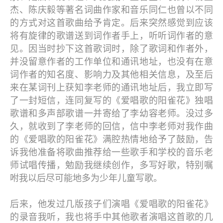
杰、陈庆毅等著名词曲作家和音乐同仁也曾以不同
的方式对这首歌曲给予肯定。后来突然感觉到应该
将有旋律的歌谱送到词作者手上，听听词作者的意
见。因当时抄下这首歌词时，除了歌词和作者外，
并没留意作者的工作单位和通讯地址，也没有在意
词作者的知名度、影响力及其他相关信息，及至后
来在某词刊上获知李老师的通讯地址后，我立即写
了一封短信，连同复写的《爱唱歌的阳雀花》独唱
歌谱和多声部歌谱一并寄给了李幼容老师。没过多
久，就收到了李老师的回信，信中李老师对我作曲
的《爱唱歌的阳雀花》满腔热情地给予了鼓励，告
诉我他准备将歌曲推荐给一些歌手和学校的音乐老
师试唱传播，勉励我继续创作，多写好歌，特别嘱
咐我以后尽可能地多为少年儿童写歌。
后来，他发过几版孩子们演唱《爱唱歌的阳雀花》
的录音我听，我也将手中其他歌者演唱这首歌的几