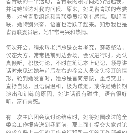
省青联的一个活动，省青联的领导向她介绍起我，
并请她转达对我的问候。原来，她是省青联的老委
员，对省青联组织和青联委员特别有感情。聊起青
联，她特别兴奋，语言也活跃了起来。知悉我也是
省青联委员后，她非常高兴和热情。
每次开会，程永玲老师总是衣着考究，穿戴整洁，
仪态大方，常常提前到达会场。会议进行时，她认
真倾听，积极讨论，不时在笔记本上记记，领导讲
话时未见过她与前后左右的参会人员交头接耳的情
形。轮到她发言时，她总是言简意赅，重点突出，
直抒自见，且语调温和，极为谦逊。或许是她长期
演出和训练的原因，她讲话很有磁性，语音很好
听，富有美感。
有一次主席团会议讨论结束时，她将她圈改过的全
委会工作报告送到我面前，那上面有提交大家讨论
的省文联上一年的工作总结和新一年的工作部署的