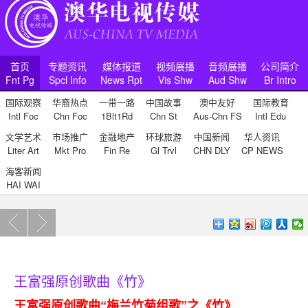
首页
专题资讯
媒体报道
视频展播
音频展播
公司简介
Fnt Pg
Spcl Info
News Rpt
Vis Shw
Aud Shw
Br Intro
国际观察
华裔热点
一带一路
中国故事
澳中友好
国际教育
Intl Foc
Chn Foc
1Blt1Rd
Chn St
Aus-Chn FS
Intl Edu
文学艺术
市场推广
金融地产
环球旅游
中国新闻
华人资讯
Liter Art
Mkt Pro
Fin Re
Gl Trvl
CHN DLY
CP NEWS
海客新闻
HAI WAI
王富强原创歌曲《竹》
王富强原创歌曲“梅兰竹菊组歌”之《竹》