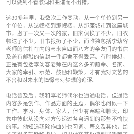
可以做到不看歌词和曲谱而不出错。
这30多年里，我数次工作变动，从一个单位到另一
个单位，从这幢楼到那幢楼，从那座城市到这座城
市，搬了一次又一次的家，旧家俱换了不少，旧衣
物送了不少，旧书报扔了不少，而唯独包括李幼容
老师的信札在内的与来自四面八方的亲友们的书信
及盖有邮戳的信封一件都舍不得丢弃。有时候想，
正是有包括李幼容老师在内这么多的前辈、名家、
大家的牵引、示范、鼓励和鞭策，才有我对文艺的
不舍和对未来的憧憬与对梦想的追逐。
电话普及后，我和李老师偶尔也通通电话，但通话
内容多是创作、作品方面的主题，偶尔也问候一下
工作、学习、身体、家人，但少有寒暄和聊天，印
象中彼此从没向对方传递过各自遇到的那些不愉快
的事。他知道我除作曲外也习词、著文及其他，给