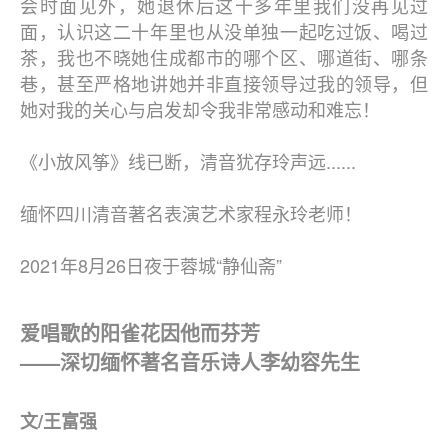
会时面见外，她退休后这十多年里我们没再见过
面，认识这二十年里也从没单独一起吃过饭、喝过
茶，我也不晓她住成都市的哪个区、哪道街、哪条
巷，甚至严格地讲她并非直接领导过我的领导，但
她对我的关心与启发却令我非常感动和难忘！
《小放风筝》线已断，清音犹存玲声远......
缅怀四川清音著名表演艺术家程永玲老师！
2021年8月26日夜于蓉城“静仙斋”
爱唱歌的阳雀花因他而芬芳
——深切缅怀著名音乐诗人李幼容先生
文/王富强