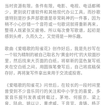
当时资源有限，条件有限，电影、电视、电话都稀
少，更别说打谱软件和其他现代办公工具，而抄歌
谱特别是抄多声部歌谱是非常耗神的一件事，因为
稍不小心抄错一个音符或一句歌词就得重新再来，
整得人既紧张又疲倦。所以每次誊写歌谱，起初是
感到头疼，久而久之，又觉得是一种乐趣。
歌曲《爱唱歌的阳雀花》创作好后，我是先抄写在
一个较为精制的被自己取名为“黄金时代”的大软面抄
里，然后找来大页面的白纸，将崭新的蓝色复写纸
夹在空白纸之间，用圆珠笔誊写后，自己将底稿保
存好，再将复写件拿出来用于交流或投寄。
《爱唱歌的阳雀花》问世后，在较长的一段时间里
曾受到不少音乐同行的关注和中小学生的喜爱，多
家音乐报刊发表或转载过，茅地、何振京、梁上
泉、陆启、姚以让、黄虎威、王音宣、袁铸、杨正