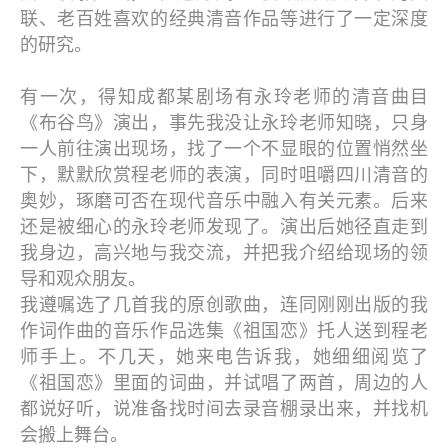
联、老百姓喜欢的经典清音作品等进行了一定深度
的研究。
有一次，得知成都某剧场有永玲老师的清音曲目
《布谷鸟》演出，事先我没让永玲老师知晓，只身
一人前往演出现场，找了一个不显眼的位置悄然坐
下，默默欣赏程老师的表演，同时咀嚼四川清音的
奥妙，琢磨可否在现代音乐中融入有关元素。后来
还是被细心的永玲老师发现了。演出后她径直走到
我身边，高兴地与我交流，并把我介绍给现场的领
导和观众朋友。
我遵嘱选了几首我的原创歌曲，连同刚刚出版的我
作词作曲的音乐作品选集《祖国恋》托人送到程老
师手上。不几天，她来电告诉我，她细细阅览了
《祖国恋》里面的词曲，并试唱了两首，周边的人
都说好听，说准备找时间去录音棚录出来，并找机
会搬上舞台。