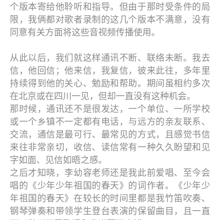
个版本寄给他聆听和指导。但由于那时受条件的局
限，我俩都对歌者录制的这几个版本不满意，没有
同意有关方面将这些音视频传播使用。
从此以后，我们就这样通讯不断、联络未断。我去
信，他回信；他来信，我复信，彼来此往，多年里
持续得到他的关心、勉励和帮助。期间虽相约多次
在北京或在四川一见，但却一直没有这种机会。
那时候，通讯还不是很发达，一个单位、一所学校
或一个乡镇不一定都有电话，与远方的亲友联系、
交流，通信是最可行、最常见的方式，且感觉书信
来往非常亲切，收信、读信常有一种久久盼望和见
字如面、见信如晤之感。
之后才知晓，李幼容老师还是我此前爱唱、至今会
唱的《少年少年祖国的春天》的词作者。《少年少
年祖国的春天》在较长的时间里都是我竹笛吹奏、
钢琴弹奏和带领学生登台表演的保留曲目，且一直