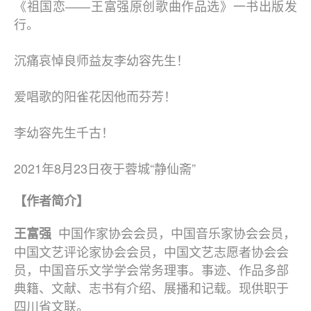
《祖国恋——王富强原创歌曲作品选》一书出版发
行。
沉痛哀悼良师益友李幼容先生！
爱唱歌的阳雀花因他而芬芳！
李幼容先生千古！
2021年8月23日夜于蓉城“静仙斋”
【作者简介】
中国作家协会会员，中国音乐家协会会员，
王富强
中国文艺评论家协会会员，中国文艺志愿者协会会
员，中国音乐文学学会常务理事。事迹、作品多部
典籍、文献、志书有介绍、展播和记载。现供职于
四川省文联。