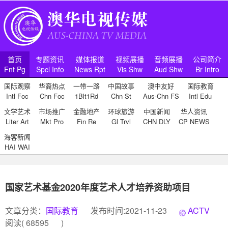
首页
专题资讯
媒体报道
视频展播
音频展播
公司简介
Fnt Pg
Spcl Info
News Rpt
Vis Shw
Aud Shw
Br Intro
国际观察
华裔热点
一带一路
中国故事
澳中友好
国际教育
Intl Foc
Chn Foc
1Blt1Rd
Chn St
Aus-Chn FS
Intl Edu
文学艺术
市场推广
金融地产
环球旅游
中国新闻
华人资讯
Liter Art
Mkt Pro
Fin Re
Gl Trvl
CHN DLY
CP NEWS
海客新闻
HAI WAI
国家艺术基金2020年度艺术人才培养资助项目
文章分类：
国际教育
发布时间:2021-11-23
ACTV
阅读(
68595
)