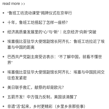
read more >>
“鲁班工坊流动课堂”揭牌仪式在京举行
十年，鲁班工坊搭起了怎样一座桥？
经济高质量发展里的“心”与“新”｜北京经济“向新”突破
埃塞俄比亚驻华大使馆副馆长阿齐扎：鲁班工坊拉近了埃
塞与中国的距离
巴西共产党副主席受访表示：“不了解中国，就看不懂世
界”
埃塞俄比亚驻华大使馆副馆长阿齐扎：埃塞与中国民间交
往愈发紧密
美日联手救汇，献祭的却是欧元？
五箭齐发！中方强力反制，美国该清醒了
非遗“活”起来，乡村更精彩（乡里乡亲那些事）