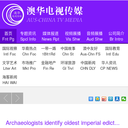
首页
专题资讯
媒体报道
视频展播
音频展播
公司简介
Fnt Pg
Spcl Info
News Rpt
Vis Shw
Aud Shw
Br Intro
国际观察
华裔热点
一带一路
中国故事
澳中友好
国际教育
Intl Foc
Chn Foc
1Blt1Rd
Chn St
Aus-Chn FS
Intl Edu
文学艺术
市场推广
金融地产
环球旅游
中国新闻
华人资讯
Liter Art
Mkt Pro
Fin Re
Gl Trvl
CHN DLY
CP NEWS
海客新闻
HAI WAI
Archaeologists identify oldest imperial edict...