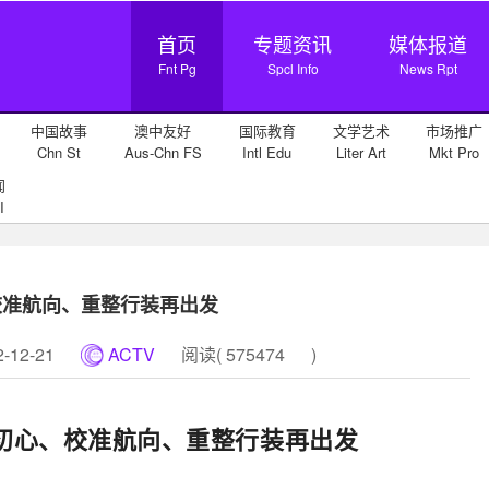
首页
专题资讯
媒体报道
Fnt Pg
Spcl Info
News Rpt
中国故事
澳中友好
国际教育
文学艺术
市场推广
Chn St
Aus-Chn FS
Intl Edu
Liter Art
Mkt Pro
闻
I
校准航向、重整行装再出发
12-21
ACTV
阅读(
575474
)
初心、校准航向、重整行装再出发