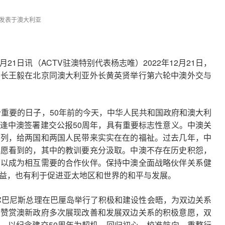
:17 发表于澳大利亚
月21日讯（ACTV驻澳特别代表杨志唯）2022年12月21日，
外长王毅在北京同澳大利亚外长黄英贤举行第六轮中澳外交与
重要的日子，50年前的今天，中华人民共和国政府和澳大利
逢中澳签署建交公报50周年，具有重要标志性意义。中澳关
前列，给两国和两国人民带来实实在在的福祉。过去几年，中
不愿看到的，其中的教训要充分汲取。中澳不存在历史积怨，
可以成为相互需要的合作伙伴。保持中澳全面战略伙伴关系健
益，也有利于促进亚太地区和世界的和平与发展。
尔巴尼斯总理在巴厘岛举行了积极和建设性会晤，为双边关系
方赞赏澳新政府多次展现改善和发展双边关系的积极意愿，双
，以纪念建交50周年为契机，回归初心、校准航向、重整行