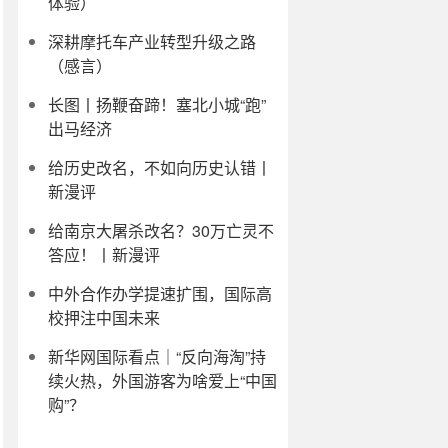
体验）
深耕摩托车产业转型升级之路
（感言）
长图丨扬鞭奋蹄！塞北小城“跑”
出马经济
给历史改名，不如向历史认错丨
新漫评
给南京大屠杀改名？30万亡灵不
答应！丨新漫评
中外合作办学提速扩围，国际高
校押注中国未来
新华网国际看点｜“反向海淘”持
续火热，外国游客为啥爱上“中国
购”？