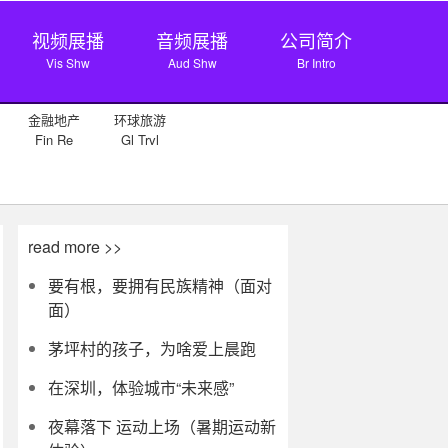
视频展播
音频展播
公司简介
Vis Shw
Aud Shw
Br Intro
金融地产
环球旅游
Fin Re
Gl Trvl
read more >>
要有根，要拥有民族精神（面对
面）
茅坪村的孩子，为啥爱上晨跑
在深圳，体验城市“未来感”
夜幕落下 运动上场（暑期运动新