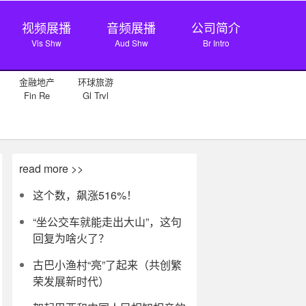
视频展播
音频展播
公司简介
Vis Shw
Aud Shw
Br Intro
金融地产
环球旅游
Fin Re
Gl Trvl
read more >>
这个数，飙涨516%！
“坐公交车就能走出大山”，这句
回复为啥火了？
古巴小渔村“亮”了起来（共创繁
荣发展新时代）