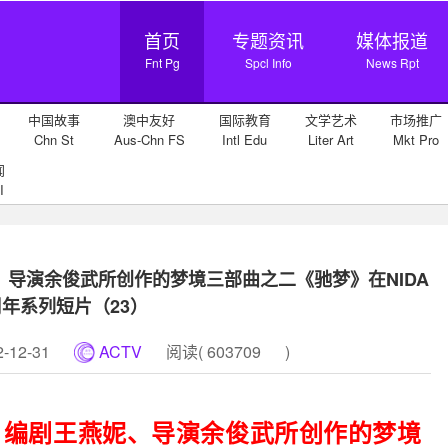
首页
专题资讯
媒体报道
Fnt Pg
Spcl Info
News Rpt
中国故事
澳中友好
国际教育
文学艺术
市场推广
Chn St
Aus-Chn FS
Intl Edu
Liter Art
Mkt Pro
闻
I
、导演余俊武所创作的梦境三部曲之二《驰梦》在NIDA
年系列短片（23）
12-31
ACTV
阅读(
603709
)
：编剧王燕妮、导演余俊武所创作的梦境