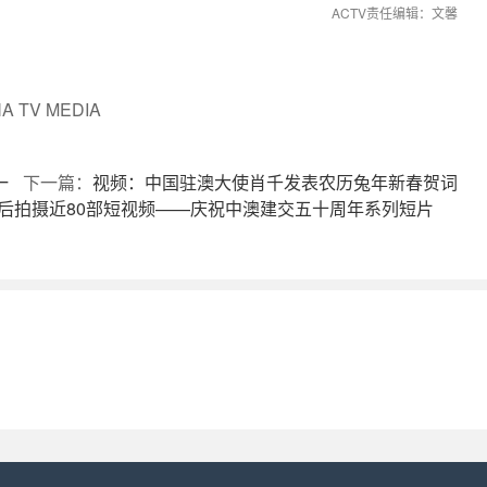
ACTV责任编辑：文馨
 TV MEDIA
一
下一篇：
视频：中国驻澳大使肖千发表农历兔年新春贺词
先后拍摄近80部短视频——庆祝中澳建交五十周年系列短片