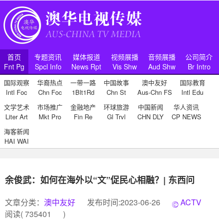
首页
专题资讯
媒体报道
视频展播
音频展播
公司简介
Fnt Pg
Spcl Info
News Rpt
Vis Shw
Aud Shw
Br Intro
国际观察
华裔热点
一带一路
中国故事
澳中友好
国际教育
Intl Foc
Chn Foc
1Blt1Rd
Chn St
Aus-Chn FS
Intl Edu
文学艺术
市场推广
金融地产
环球旅游
中国新闻
华人资讯
Liter Art
Mkt Pro
Fin Re
Gl Trvl
CHN DLY
CP NEWS
海客新闻
HAI WAI
余俊武：如何在海外以“文”促民心相融？| 东西问
文章分类：
澳中友好
发布时间:2023-06-26
ACTV
阅读(
735401
)