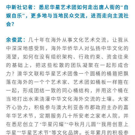
中新社记者：悉尼华星艺术团如何走出唐人街的“自
娱自乐”，更多地与当地民众交流，进而走向主流社
会？
余俊武：
几十年在海外从事文化艺术交流，让我从
中深深地感受到，海外华侨华人对弘扬中华文化的
渴望，如何在没有组织架构、行政约束、资金往来
的基础上，把这些松散的团队凝聚在一起形成合
力？澳华文联和华星艺术团像一个圆桶的桶箍把飘
落在海外的一个个艺术家、艺术团如桶板一样箍在
一起，形成团结一致的同心桶结构，并用这个桶在
当地打出水来浇灌中华文化海外交流的土壤。大家
齐心协力，积极参与澳大利亚各市郡政府主办的嘉
年华艺术节，定期服务几十所安老之家老人院，并
在悉尼创立了“华星闪耀”“中秋月儿圆”“我用创意上
华星”“华星艺术节”等文化品牌。长年累月的积极参