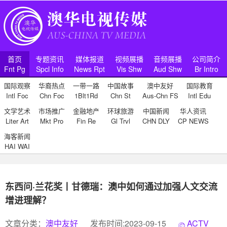
首页
专题资讯
媒体报道
视频展播
音频展播
公司简介
Fnt Pg
Spcl Info
News Rpt
Vis Shw
Aud Shw
Br Intro
国际观察
华裔热点
一带一路
中国故事
澳中友好
国际教育
Intl Foc
Chn Foc
1Blt1Rd
Chn St
Aus-Chn FS
Intl Edu
文学艺术
市场推广
金融地产
环球旅游
中国新闻
华人资讯
Liter Art
Mkt Pro
Fin Re
Gl Trvl
CHN DLY
CP NEWS
海客新闻
HAI WAI
东西问·兰花奖丨甘德瑞：澳中如何通过加强人文交流
增进理解？
文章分类：
澳中友好
发布时间:2023-09-15
ACTV