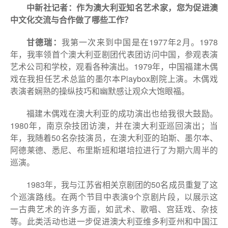
中新社记者：作为澳大利亚知名艺术家，您为促进澳
中文化交流与合作做了哪些工作？
甘德瑞：
我第一次来到中国是在1977年2月。1978
年，我率领首个澳大利亚剧团代表团访问中国，参观表演
艺术公司和学校，观看各种演出。1979年，中国福建木偶
戏在我担任艺术总监的墨尔本Playbox剧院上演。木偶戏
表演者娴熟的操纵技巧和幽默感让观众大饱眼福。
福建木偶戏在澳大利亚的成功演出也给我很大鼓励。
1980年，南京杂技团访澳，并在澳大利亚巡回演出；当
年，我随着50名杂技演员，在澳大利亚的珀斯、墨尔本、
阿德莱德、悉尼、布里斯班和堪培拉进行了为期六周半的
巡演。
1983年，我与江苏省相关京剧团的50名成员重复了这
个巡演路线。在两个节目中表演9个京剧片段，以展示这
一古典艺术的许多方面，如武术、歌唱、宫廷戏、杂技
等。此类活动也进一步促进澳大利亚维多利亚州和中国江