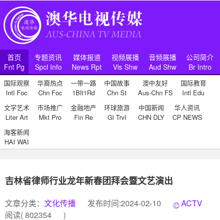
首页
专题资讯
媒体报道
视频展播
音频展播
公司简介
Fnt Pg
Spcl Info
News Rpt
Vis Shw
Aud Shw
Br Intro
国际观察
华裔热点
一带一路
中国故事
澳中友好
国际教育
Intl Foc
Chn Foc
1Blt1Rd
Chn St
Aus-Chn FS
Intl Edu
文学艺术
市场推广
金融地产
环球旅游
中国新闻
华人资讯
Liter Art
Mkt Pro
Fin Re
Gl Trvl
CHN DLY
CP NEWS
海客新闻
HAI WAI
吉林省律师行业龙年新春团拜会暨文艺演出
文章分类：
文化传播
发布时间:2024-02-10
ACTV
阅读(
802354
)