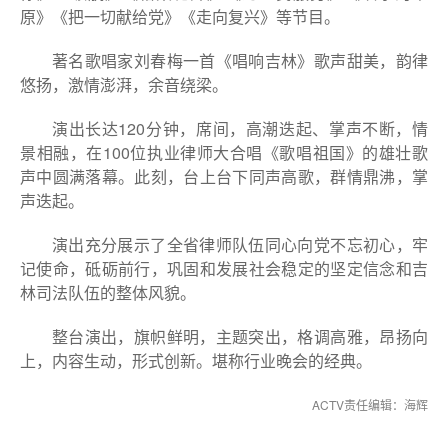
原》《把一切献给党》《走向复兴》等节目。
著名歌唱家刘春梅一首《唱响吉林》歌声甜美，韵律
悠扬，激情澎湃，余音绕梁。
演出长达120分钟，席间，高潮迭起、掌声不断，情
景相融，在100位执业律师大合唱《歌唱祖国》的雄壮歌
声中圆满落幕。此刻，台上台下同声高歌，群情鼎沸，掌
声迭起。
演出充分展示了全省律师队伍同心向党不忘初心，牢
记使命，砥砺前行，巩固和发展社会稳定的坚定信念和吉
林司法队伍的整体风貌。
整台演出，旗帜鲜明，主题突出，格调高雅，昂扬向
上，内容生动，形式创新。堪称行业晚会的经典。
ACTV责任编辑：海辉