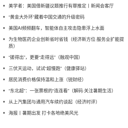
美学者：美国借新疆议题推行有罪推定丨新闻会客厅
“黄金大外环”藏着中国交通的升级密码
美国AI频频翻车，智能体自主攻击隐患浮上水面
为生物医药企业创新省时省钱（经济新方位·服务业扩能提
质）
“搓得出”，更要“走得远”（融观中国）
三伏天运动，试试“超慢跑”（健康驿站）
居民消费价格保持温和上涨（锐财经）
“东北超”：一张票根的“连连看”（解码·关注暑期生活）
从上汽集团与通用汽车续约谈起（经济时评）
海报丨暑期出发 打卡各地绝美风光