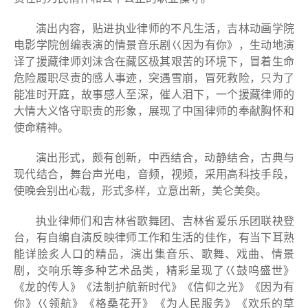
演出内容，贴进执业律师的不凡生活，吉林动画学院
电影学院创编表演的情景音乐剧巜因为有你》，生动地演
译了援藏律师刘沫含在藏区极其艰苦的环境下，冒着生命
危险履职尽责的感人事迹，突遇雪崩，冒死救险，只为了
能准时开庭，故事感人至深，催人泪下，一个援藏律师的
大情大义恪守职责的形象，展现了中国律师的奉献胸怀和
使命精神。
演出形式，颇有创新，中西结合，动静结合，古典与
现代结合，舞台声光电，音频，视频，采用高科技手段，
使晚会别出心裁，形式多样，立意出新，美仑美奐。
执业律师们和吉林省歌舞团、吉林省爰乐乐团联袂登
台，有自编自演反映律师工作和生活的佳作，有当下耳熟
能详脍炙人口的精品，演出集音乐、歌舞、戏曲、情景
剧，交响乐等多种艺术品类，精彩呈现了巜鼓呜盛世》
《龙的传人》《法制护航新时代》《信仰之光》《因为有
你》巜领航》《格桑花开》《为人民服务》《欢乐的草