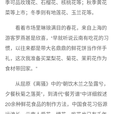
季可品玫瑰花、石榴花、核桃花等；秋季黄花
菜等上市；冬季则有地莲花、玉兰花等。
看着市场里琳琅满目的春花，来自上海的
游客罗燕甚是欣喜，“早就听说云南有吃花的习
惯，以往来都是带大名鼎鼎的鲜花饼当作伴手
礼，这次我准备买棠梨花、菊花、茉莉花作为
食材带回家。”
从屈原《离骚》中的“朝饮木兰之坠露兮，
夕餐秋菊之落英”，到清代“餐芳谱”中详细叙述
20余种鲜花食品的制作方法，中国食花习俗源