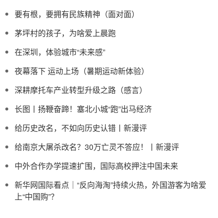
要有根，要拥有民族精神（面对面）
茅坪村的孩子，为啥爱上晨跑
在深圳，体验城市“未来感”
夜幕落下 运动上场（暑期运动新体验）
深耕摩托车产业转型升级之路（感言）
长图丨扬鞭奋蹄！塞北小城“跑”出马经济
给历史改名，不如向历史认错丨新漫评
给南京大屠杀改名？30万亡灵不答应！丨新漫评
中外合作办学提速扩围，国际高校押注中国未来
新华网国际看点｜“反向海淘”持续火热，外国游客为啥爱
上“中国购”？