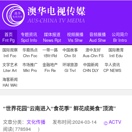
首页
专题资讯
媒体报道
视频展播
音频展播
公司简介
Fnt Pg
Spcl Info
News Rpt
Vis Shw
Aud Shw
Br Intro
国际观察
华裔热点
一带一路
中国故事
澳中友好
国际教育
Intl Foc
Chn Foc
1Blt1Rd
Chn St
Aus-Chn FS
Intl Edu
文学艺术
市场推广
金融地产
环球旅游
中国新闻
华人资讯
Liter Art
Mkt Pro
Fin Re
Gl Trvl
CHN DLY
CP NEWS
海客新闻
HAI WAI
“世界花园”云南进入“食花季” 鲜花成美食“顶流”
文章分类：
文化传播
发布时间:2024-03-14
ACTV
阅读(
778594
)