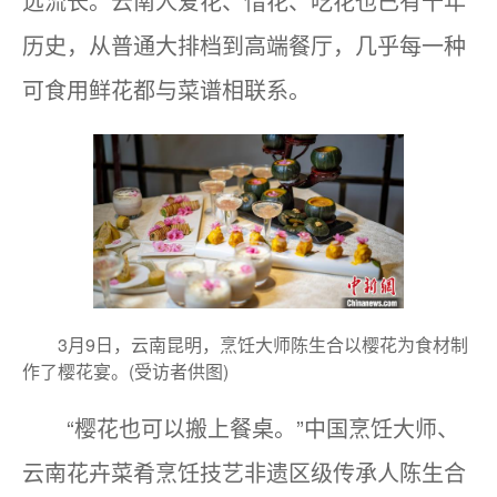
远流长。云南人爱花、惜花、吃花也已有千年
历史，从普通大排档到高端餐厅，几乎每一种
可食用鲜花都与菜谱相联系。
3月9日，云南昆明，烹饪大师陈生合以樱花为食材制
作了樱花宴。(受访者供图)
“樱花也可以搬上餐桌。”中国烹饪大师、
云南花卉菜肴烹饪技艺非遗区级传承人陈生合