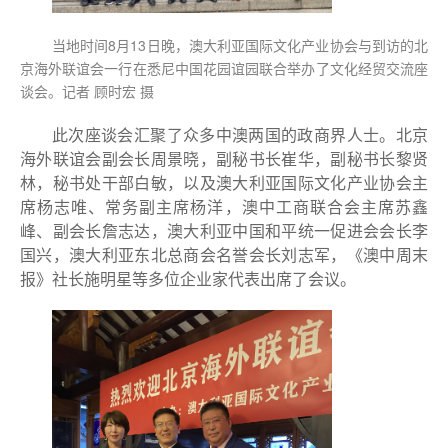
当地时间8月13日晚，澳大利亚国际文化产业协会与到访的北
京海外联谊会一行在悉尼中国花园谊园联合举办了文化经贸交流座
谈会。记者 顾时宏 摄
此次座谈会汇聚了众多中澳两国的政商界人士。北京
海外联谊会副会长周景晓，副秘书长崔华，副秘书长黎贤
林，秘书处干部白敏，以及澳大利亚国际文化产业协会主
席杨志唯、常务副主席杨洋，澳中工商联合会主席苏鑫
峰、副会长詹志达，澳大利亚中国和平统一促进会会长李
国兴，澳大利亚东北总商会名誉会长刘志军，《澳中周末
报》社长施明星等多位企业家代表出席了会议。