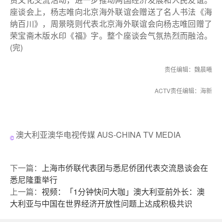
座谈会上，杨志唯向北京海外联谊会赠送了名人书法《海
纳百川》，周景晓则代表北京海外联谊会向杨志唯回赠了
荣宝斋木版水印《福》字。整个座谈会气氛热烈而融洽。
(完)
责任编辑：魏晨曦
ACTV责任编辑：海新
澳大利亚澳华电视传媒 AUS-CHINA TV MEDIA
下一篇：
上海市侨联代表团与悉尼侨团代表交流恳谈会在
悉尼隆重举行
上一篇：
视频：「1分钟快问大咖」澳大利亚前外长：澳
大利亚与中国在世界经济开放性问题上达成积极共识