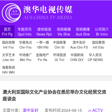
首页
专题资讯
媒体报道
视频展播
音频展播
公司简介
Fnt Pg
Spcl Info
News Rpt
Vis Shw
Aud Shw
Br Intro
国际观察
华裔热点
一带一路
中国故事
澳中友好
国际教育
Intl Foc
Chn Foc
1Blt1Rd
Chn St
Aus-Chn FS
Intl Edu
文学艺术
市场推广
金融地产
环球旅游
中国新闻
华人资讯
Liter Art
Mkt Pro
Fin Re
Gl Trvl
CHN DLY
CP NEWS
海客新闻
HAI WAI
澳大利亚国际文化产业协会在悉尼举办文化经贸交流
座谈会
文章分类：
澳中友好
发布时间:2024-08-15
ACTV