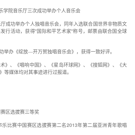
乐学院音乐厅三次成功举办个人音乐会
乐厅成功举办个人独唱音乐会，同年入选联合国世界非物质文
"
"
票发行活动，获得
国际和平艺术家
称号，邮票由联合国全球
功举办《绽放—开万贺独唱音乐会》，获得一致好评。
艺术》、《唱响中国》、《星岛环球网》、《搜狐网》、《大
》等媒体均对其事迹进行过报道。
国赛区选拔赛三等奖
2013
声乐比赛中国赛区选拔赛第二名
年第二届亚洲青年歌唱