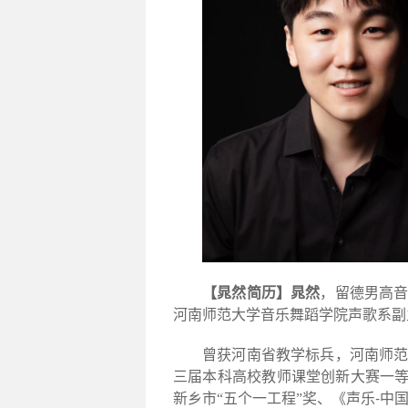
【晁然简历】
晁然
，留德男高
河南师范大学音乐舞蹈学院声歌系副
曾获河南省教学标兵，河南师
三届本科高校教师课堂创新大赛一等
-
新乡市“五个一工程”奖、《声乐
中