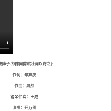
》
破阵子
为陈同甫赋壮词以寄之
·
作词：辛弃疾
作曲：晁然
钢琴伴奏：王威
演唱：开万贺