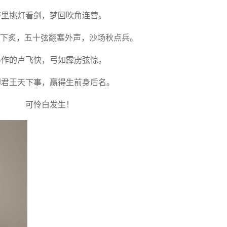
醉里挑灯看剑，梦回吹角连营。
下炙，五十弦翻塞外声，沙场秋点兵。
马作的卢飞快，弓如霹雳弦惊。
却君王天下事，赢得生前身后名。
可怜白发生！