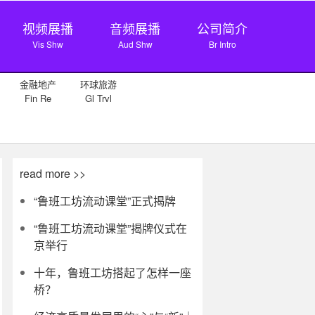
视频展播
音频展播
公司简介
Vis Shw
Aud Shw
Br Intro
金融地产
环球旅游
Fin Re
Gl Trvl
read more >>
“鲁班工坊流动课堂”正式揭牌
“鲁班工坊流动课堂”揭牌仪式在
京举行
十年，鲁班工坊搭起了怎样一座
桥？