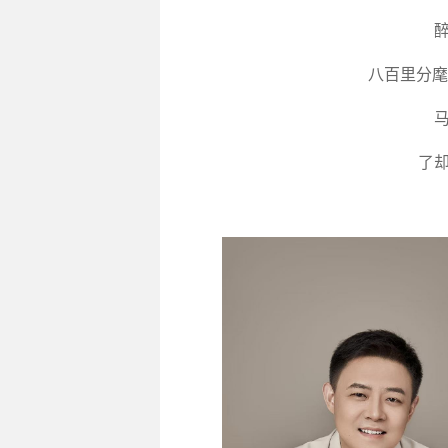
八百里分麾
了