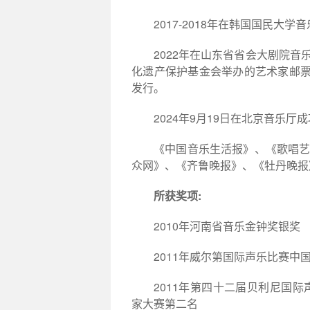
2017-2018
年在韩国国民大学音
2022
年在山东省省会大剧院音
化遗产保护基金会举办的艺术家邮
发行。
2024
9
19
年
月
日在北京音乐厅成
《中国音乐生活报》、《歌唱
众网》、《齐鲁晚报》、《牡丹晚报
:
所获奖项
2010
年河南省音乐金钟奖银奖
2011
年威尔第国际声乐比赛中
2011
年第四十二届贝利尼国际
家大赛第二名