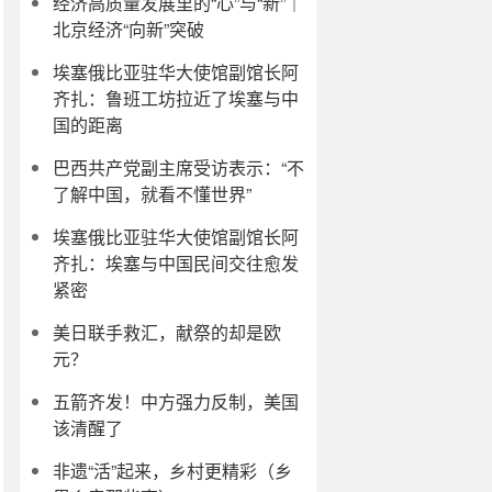
经济高质量发展里的“心”与“新”｜
北京经济“向新”突破
埃塞俄比亚驻华大使馆副馆长阿
齐扎：鲁班工坊拉近了埃塞与中
国的距离
巴西共产党副主席受访表示：“不
了解中国，就看不懂世界”
埃塞俄比亚驻华大使馆副馆长阿
齐扎：埃塞与中国民间交往愈发
紧密
美日联手救汇，献祭的却是欧
元？
五箭齐发！中方强力反制，美国
该清醒了
非遗“活”起来，乡村更精彩（乡