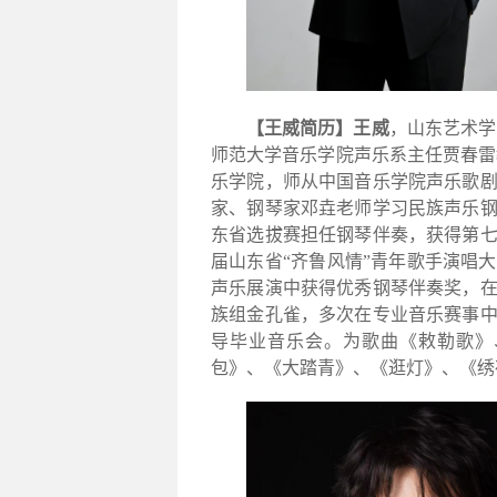
【王威简历】
王威
，山东艺术学
师范大学音乐学院声乐系主任贾春雷
乐学院，师从中国音乐学院声乐歌
家、钢琴家邓垚老师学习民族声乐
东省选拔赛担任钢琴伴奏，获得第
届山东省“齐鲁风情”青年歌手演唱
声乐展演中获得优秀钢琴伴奏奖，
族组金孔雀，多次在专业音乐赛事
导毕业音乐会。为歌曲《敕勒歌》
包》、《大踏青》、《逛灯》、《绣