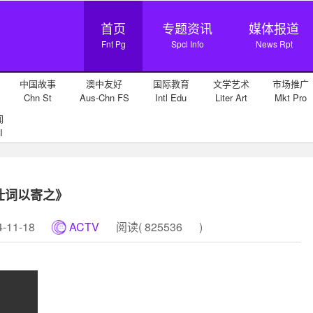
首页
专题资讯
媒体报道
Fnt Pg
Spcl Info
News Rpt
中国故事
澳中友好
国际教育
文学艺术
市场推广
Chn St
Aus-Chn FS
Intl Edu
Liter Art
Mkt Pro
闻
I
壮词以寄之》
11-18
ACTV
阅读(
825536
)