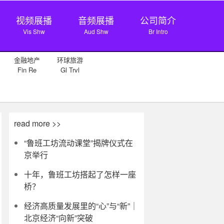
视频展播
音频展播
公司简介
Vis Shw
Aud Shw
Br Intro
金融地产
环球旅游
Fin Re
Gl Trvl
read more >>
“鲁班工坊流动课堂”揭牌仪式在
京举行
十年，鲁班工坊搭起了怎样一座
桥？
经济高质量发展里的“心”与“新”｜
北京经济“向新”突破