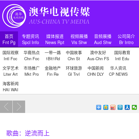
首页
专题资讯
媒体报道
视频展播
音频展播
公司简介
Fnt Pg
Spcl Info
News Rpt
Vis Shw
Aud Shw
Br Intro
国际观察
华裔热点
一带一路
中国故事
澳中友好
国际教育
Intl Foc
Chn Foc
1Blt1Rd
Chn St
Aus-Chn FS
Intl Edu
文学艺术
市场推广
金融地产
环球旅游
中国新闻
华人资讯
Liter Art
Mkt Pro
Fin Re
Gl Trvl
CHN DLY
CP NEWS
海客新闻
HAI WAI
歌曲：逆流而上