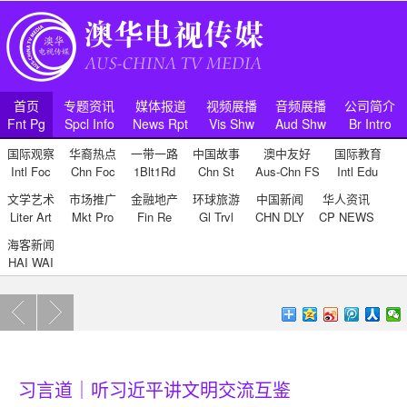
首页
专题资讯
媒体报道
视频展播
音频展播
公司简介
Fnt Pg
Spcl Info
News Rpt
Vis Shw
Aud Shw
Br Intro
国际观察
华裔热点
一带一路
中国故事
澳中友好
国际教育
Intl Foc
Chn Foc
1Blt1Rd
Chn St
Aus-Chn FS
Intl Edu
文学艺术
市场推广
金融地产
环球旅游
中国新闻
华人资讯
Liter Art
Mkt Pro
Fin Re
Gl Trvl
CHN DLY
CP NEWS
海客新闻
HAI WAI
习言道｜听习近平讲文明交流互鉴