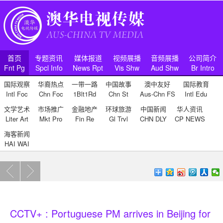
首页
专题资讯
媒体报道
视频展播
音频展播
公司简介
Fnt Pg
Spcl Info
News Rpt
Vis Shw
Aud Shw
Br Intro
国际观察
华裔热点
一带一路
中国故事
澳中友好
国际教育
Intl Foc
Chn Foc
1Blt1Rd
Chn St
Aus-Chn FS
Intl Edu
文学艺术
市场推广
金融地产
环球旅游
中国新闻
华人资讯
Liter Art
Mkt Pro
Fin Re
Gl Trvl
CHN DLY
CP NEWS
海客新闻
HAI WAI
CCTV+ : Portuguese PM arrives in Beijing for