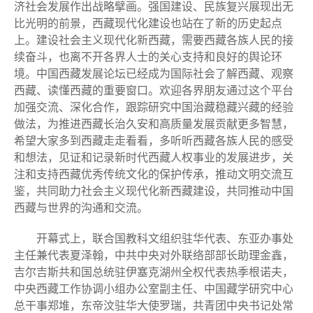
济社会发展作出战略擘画。强国建设、民族复兴展现出无
比光明的前景，西藏现代化建设也站在了新的历史起点
上。建设社会主义现代化新西藏，需要西藏各族人民的接
续奋斗，也离不开各界人士的关心支持和良好的舆论环
境。中国西藏发展论坛已经成为国际社会了解西藏、观察
西藏、读懂西藏的重要窗口。欢迎各界朋友通过这个平台
加强交流、深化合作，跟踪研究中国治藏稳藏兴藏的经验
做法，为推进西藏长治久安和高质量发展贡献更多智慧，
希望大家多到西藏走走看看，多听听西藏各族人民的感受
和想法，见证和记录新时代西藏人权事业的发展进步，关
注和支持西藏优秀传统文化的保护传承，推动文明交流互
鉴，共同助力社会主义现代化新西藏建设，共同推动中国
西藏与世界的沟通和交流。
开幕式上，联合国教科文组织驻华代表、东亚办事处
主任兼代表夏泽翰，中共中央对外联络部部长助理金鑫，
吉尔吉斯共和国总统驻伊塞克湖州全权代表热季根诺夫，
中央西藏工作协调小组办公室副主任、中国藏学研究中心
总干事郑堆，东帝汶驻华大使罗瑞，共青团中央书记处常