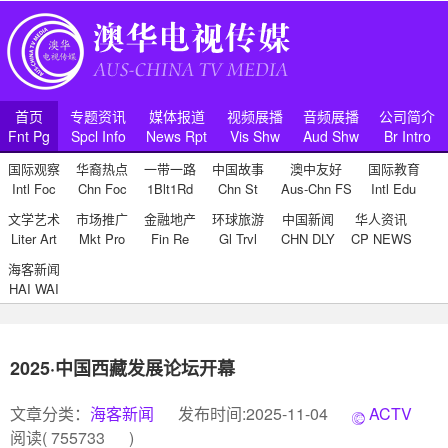
首页
专题资讯
媒体报道
视频展播
音频展播
公司简介
Fnt Pg
Spcl Info
News Rpt
Vis Shw
Aud Shw
Br Intro
国际观察
华裔热点
一带一路
中国故事
澳中友好
国际教育
Intl Foc
Chn Foc
1Blt1Rd
Chn St
Aus-Chn FS
Intl Edu
文学艺术
市场推广
金融地产
环球旅游
中国新闻
华人资讯
Liter Art
Mkt Pro
Fin Re
Gl Trvl
CHN DLY
CP NEWS
海客新闻
HAI WAI
2025·中国西藏发展论坛开幕
文章分类：
海客新闻
发布时间:2025-11-04
ACTV
阅读(
755733
)