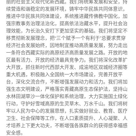
丽的社会主义现代化新西藏。我们将统筹发展和安全，持
续营造和谐稳定的发展环境，铸牢中华民族共同体意识，
推进中华民族共同体建设，系统推进藏传佛教中国化，加
强宗教事务治理法治化，提高依法治藏水平，提升社会治
理效能，为长治久安打下更加坚实的基础。我们将坚定不
移贯彻新发展理念，把“三个赋予一个有利于”总要求贯穿
经济社会发展始终，因地制宜推动高质量发展，努力走出
一条符合西藏实际的高原经济高质量发展之路。开放的地
区最有活力、开放的经济最具竞争力。我们将深化改革扩
大开放，抓住新时代西部大开发、成渝地区双城经济圈等
重大机遇，积极融入全国统一大市场建设，完善开放平
台，深化交流合作，不断增强发展动力和活力。我们将加
强生态文明建设，严格落实青藏高原生态保护法，坚持山
水林田湖草沙一体化保护和系统治理，大力实施国土绿化
行动，守护好雪域高原的生灵草木、万水千山。我们将树
牢以人民为中心的发展思想，扎实做好就业、教育、医疗
卫生、社会保障等工作，在人口素质提升、人心凝聚、人
才培养上下更大功夫，不断增强各族群众的获得感幸福感
安全感。