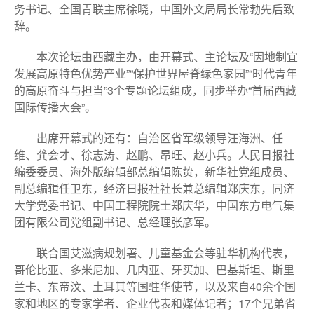
务书记、全国青联主席徐晓，中国外文局局长常勃先后致
辞。
本次论坛由西藏主办，由开幕式、主论坛及“因地制宜
发展高原特色优势产业”“保护世界屋脊绿色家园”“时代青年
的高原奋斗与担当”3个专题论坛组成，同步举办“首届西藏
国际传播大会”。
出席开幕式的还有：自治区省军级领导汪海洲、任
维、龚会才、徐志涛、赵鹏、昂旺、赵小兵。人民日报社
编委委员、海外版编辑部总编辑陈贽，新华社党组成员、
副总编辑任卫东，经济日报社社长兼总编辑郑庆东，同济
大学党委书记、中国工程院院士郑庆华，中国东方电气集
团有限公司党组副书记、总经理张彦军。
联合国艾滋病规划署、儿童基金会等驻华机构代表，
哥伦比亚、多米尼加、几内亚、牙买加、巴基斯坦、斯里
兰卡、东帝汶、土耳其等国驻华使节，以及来自40余个国
家和地区的专家学者、企业代表和媒体记者；17个兄弟省