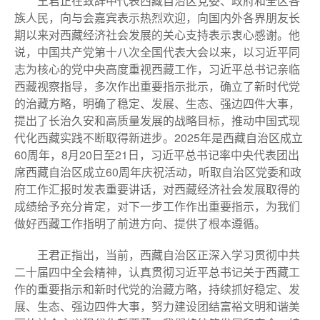
王君正在致辞中代表西藏自治区党委、政府和全区各
族人民，向与会嘉宾表示热烈欢迎，向国内外各界朋友长
期以来对西藏经济社会发展的关心支持表示衷心感谢。他
说，中国共产党第十八次全国代表大会以来，以习近平同
志为核心的党中央高度重视西藏工作，习近平总书记亲临
西藏视察指导，多次作出重要指示批示，确立了新时代党
的治藏方略，明确了稳定、发展、生态、强边四件大事，
提出了长治久安和高质量发展的战略目标，推动中国式现
代化西藏实践不断取得新进步。2025年是西藏自治区成立
60周年，8月20日至21日，习近平总书记率中央代表团出
席西藏自治区成立60周年庆祝活动，听取自治区党委和政
府工作汇报时发表重要讲话，对西藏经济社会发展取得的
成绩给予充分肯定，对下一步工作作出重要指示，为我们
做好西藏工作指明了前进方向、提供了根本遵循。
王君正指出，当前，西藏自治区正深入学习贯彻中共
二十届四中全会精神，认真贯彻习近平总书记关于西藏工
作的重要指示和新时代党的治藏方略，持续抓好稳定、发
展、生态、强边四件大事，努力建设团结富裕文明和谐美