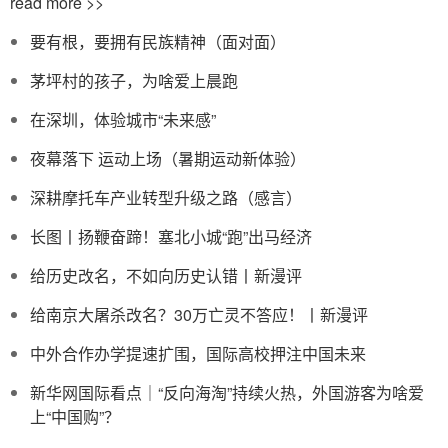
read more >>
要有根，要拥有民族精神（面对面）
茅坪村的孩子，为啥爱上晨跑
在深圳，体验城市“未来感”
夜幕落下 运动上场（暑期运动新体验）
深耕摩托车产业转型升级之路（感言）
长图丨扬鞭奋蹄！塞北小城“跑”出马经济
给历史改名，不如向历史认错丨新漫评
给南京大屠杀改名？30万亡灵不答应！丨新漫评
中外合作办学提速扩围，国际高校押注中国未来
新华网国际看点｜“反向海淘”持续火热，外国游客为啥爱
上“中国购”？