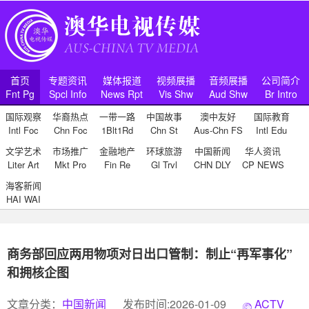
首页
专题资讯
媒体报道
视频展播
音频展播
公司简介
Fnt Pg
Spcl Info
News Rpt
Vis Shw
Aud Shw
Br Intro
国际观察
华裔热点
一带一路
中国故事
澳中友好
国际教育
Intl Foc
Chn Foc
1Blt1Rd
Chn St
Aus-Chn FS
Intl Edu
文学艺术
市场推广
金融地产
环球旅游
中国新闻
华人资讯
Liter Art
Mkt Pro
Fin Re
Gl Trvl
CHN DLY
CP NEWS
海客新闻
HAI WAI
商务部回应两用物项对日出口管制：制止“再军事化”
和拥核企图
文章分类：
中国新闻
发布时间:2026-01-09
ACTV