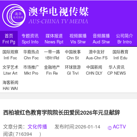
首页
专题资讯
媒体报道
视频展播
音频展播
公司简介
Fnt Pg
Spcl Info
News Rpt
Vis Shw
Aud Shw
Br Intro
国际观察
华裔热点
一带一路
中国故事
澳中友好
国际教育
Intl Foc
Chn Foc
1Blt1Rd
Chn St
Aus-Chn FS
Intl Edu
文学艺术
市场推广
金融地产
环球旅游
中国新闻
华人资讯
Liter Art
Mkt Pro
Fin Re
Gl Trvl
CHN DLY
CP NEWS
海客新闻
HAI WAI
西柏坡红色教育学院院长田爱民2026年元旦献辞
文章分类：
文化传播
发布时间:2026-01-14
ACTV
阅读(
716394
)