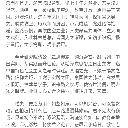
帛而存信史，筑宫墙以耸观。览七十年之鸿业，若星汉之
粲然。两弹一星，破核讹于穷边；改革开放，启巨幕于南
园。港澳珠还，洗百年之国耻；神舟天问，探宇宙之奥
玄。脱贫攻坚，历八年而济困；小康咸臻，兆姓始得饱
暖。丝路云帆，再续凿空之业；人类命运共同体，立大同
之式范。凡此林林总总，皆国史之璀璨，宜镌于琅嬛，播
于黉门，传于裔胤，炳于后昆。
至若研究院诸公，覃思典籍，钩沉索玄。融马列于中
国实际，萃实践而升理论。从毛泽东思想之日出东方，迄
中国特色社会主义之与时俱迁。真理之光，不熄于摸索之
路；信仰之炬，长燃于实践之田。察国情之脉动，究发展
之根源。俾莘莘学子，识来路之坎坷；使济世鸿儒，明去
途之斡旋。此诚立心立命之伟业，继往开来之宏篇。
嗟夫！史之为用，如鉴如泉。可以知兴替，可以警贪
顽。西柏坡精神永在，赶考路漫漫其修远。君不见太行巍
峨，见证初心不改；滹沱潺湲，淘漉使命如山。教育基地
之设，岂徒然哉！将使后之览者，感风云于畴昔，激壮志