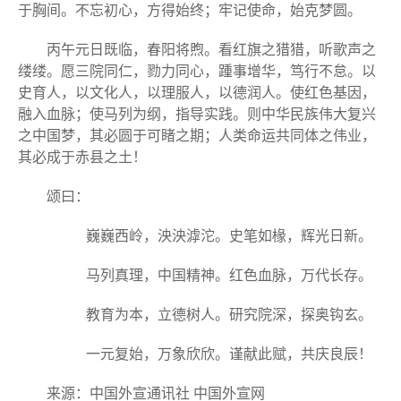
于胸间。不忘初心，方得始终；牢记使命，始克梦圆。
丙午元日既临，春阳将煦。看红旗之猎猎，听歌声之
缕缕。愿三院同仁，勠力同心，踵事增华，笃行不怠。以
史育人，以文化人，以理服人，以德润人。使红色基因，
融入血脉；使马列为纲，指导实践。则中华民族伟大复兴
之中国梦，其必圆于可睹之期；人类命运共同体之伟业，
其必成于赤县之土！
颂曰：
巍巍西岭，泱泱滹沱。史笔如椽，辉光日新。
马列真理，中国精神。红色血脉，万代长存。
教育为本，立德树人。研究院深，探奥钩玄。
一元复始，万象欣欣。谨献此赋，共庆良辰！
来源：中国外宣通讯社 中国外宣网