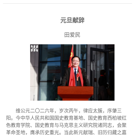
元旦献辞
田爱民
维公元二〇二六年，岁次丙午，律应太簇，序肇三
阳。今中华人民共和国国史教育基地、国史教育西柏坡红
色教育学院、国史教育与马克思主义研究院诸同志，会聚
革命圣地，膺承历史重光。当此新元献瑞、旧历归藏之嘉