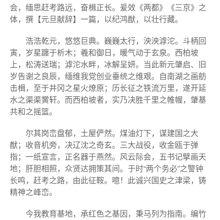
会，缅思赶考路远，奋楫正长。爰效《两都》《三京》之
体，撰【元旦献辞】一篇，以纪鸿猷，以壮行藏。
浩浩乾元，悠悠巨典。巍巍太行，泱泱滹沱。斗柄回
寅，岁星躔于析木；羲和御日，暖气动于玄泉。西柏坡
上，松涛送瑞；滹沱水畔，冰解呈妍。当此新元肇启、旧
岁告谢之良辰，缅维我党创业垂统之维艰。自南湖之画舫
击楫，至于井冈之星火燎原；历长征之铁流万里，遂开延
水之渠渠黉轩。而西柏坡者，实乃决胜千里之帷幄，肇基
共和之摇篮。
尔其岗峦盘郁，土屋俨然。煤油灯下，谋建国之大
猷；收音机旁，决辽沈之奇玄。三大战役，收金瓯于弹
指；一纸宣言，正名器于燕然。风云际会，五书记擘画天
地；肝胆相照，众贤达拥策其间。于时“两个务必”之警钟
长鸣，赶考之路，由此征鞍。噫！此诚兴国史之津梁，铸
精神之峰峦。
今我教育基地，承红色之基因，秉马列为指南。编竹