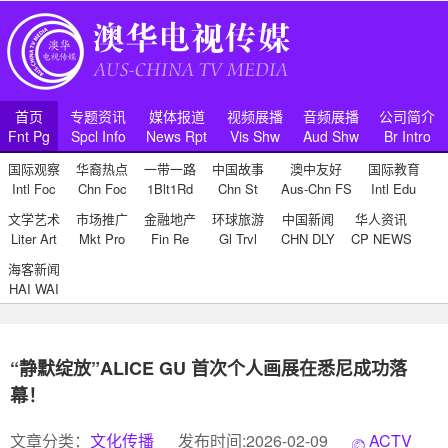
首页
专题资讯
媒体报道
视频展播
音频展播
公司简介
Fnt Pg
Spcl Info
News Rpt
Vis Shw
Aud Shw
Br Intro
国际观察
华裔热点
一带一路
中国故事
澳中友好
国际教育
Intl Foc
Chn Foc
1Blt1Rd
Chn St
Aus-Chn FS
Intl Edu
文学艺术
市场推广
金融地产
环球旅游
中国新闻
华人资讯
Liter Art
Mkt Pro
Fin Re
Gl Trvl
CHN DLY
CP NEWS
海客新闻
HAI WAI
“静默绽放”ALICE GU 首次个人画展在悉尼成功落
幕！
文章分类：
文化传播
发布时间:2026-02-09
ACTV