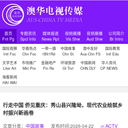
首页
专题资讯
媒体报道
视频展播
音频展播
公司简介
Fnt Pg
Spcl Info
News Rpt
Vis Shw
Aud Shw
Br Intro
国际观察
华裔热点
一带一路
中国故事
澳中友好
国际教育
Intl Foc
Chn Foc
1Blt1Rd
Chn St
Aus-Chn FS
Intl Edu
文学艺术
市场推广
金融地产
环球旅游
中国新闻
华人资讯
Liter Art
Mkt Pro
Fin Re
Gl Trvl
CHN DLY
CP NEWS
海客新闻
HAI WAI
行走中国 侨见重庆：秀山县兴隆坳，现代农业绘就乡
村振兴新画卷
文章分类：
中国故事
发布时间:2026-04-22
ACTV