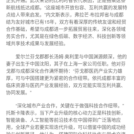
正式开通。此次来访的比利时省长代表团，正是搭乘这条
新航线抵达成都。“这座城市开放包容、互利共赢的发展特
点给人带来启发。”内文斯表示，弗拉芒·布拉邦省与成都
结为友好城市已有15年，双方有着深厚的传统友谊和经贸
合作基础，希望与成都进一步拓展贸易往来，深化各领域
务实合作，尤其是在绿色低碳、数字经济、科技创新等领
域共享技术成果与发展经验。
爱尔兰芬戈郡郡长汤姆·奥利里与中国渊源颇深，他的
妻子出生于中国沈阳，其子在上海一家公司任职。他对芬
戈郡与成都深化合作满怀期待：“芬戈郡医药产业实力雄
厚，可与中国搭建更为紧密的合作纽带。依托成都丰富的
临床资源与医药产业发展经验，双方定能实现互利共赢、
协同发展。”
“深化城市产业合作，关键在于做强科技合作纽带。”
托斯卡隆表示，当下产业升级的核心动力正是科技创新，
智能装备、人工智能等前沿技术在中国得到广泛落地应
用，全球产业若要实现迭代升级，可以借鉴中国的成功经