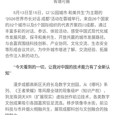
胥瑞可摄
5月13日至15日，以“公园城市·和美共生”为主题的
“2026世界市长对话·成都”活动在蓉城举行。来自26个国家
的32个城市以及5个国际组织的代表齐聚四川成都，通过
丰富多彩的对话、参访、体验活动，感受中国式现代化城
市发展风貌，探寻和美共生、开放共赢的城市发展路径。
与会嘉宾围绕科技创新、产业协同、文化交流、生态安全
等形成会议共识，为中外城市增进了解、交流经验、拓展
合作注入新的动力。
“今天看到的一切，让我对中国的技术能力有了全新认
知”
漫步成都高新区天府长岛数字文创园，从《哪吒》系
列、《王者荣耀》等风靡全球的现象级IP（知识产权），
到龙珠洞天XR（扩展现实）虚拟创作前沿技术，各类数字
文创成果吸引各国嘉宾驻足流连。移步铁像寺水街，前沿
科技与市井烟火相融共生，展现成都科创与文创融合的独