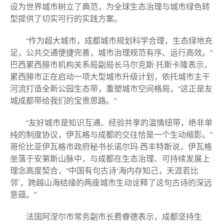
设为世界城市树立了典范，为全球生态治理与城市绿色转
型提供了切实可行的实践方案。
“作为超大城市，成都城市规划科学合理，生态绿地充
足，公共交通便捷完善，城市治理规范有序、运行高效。”
巴西累西腓市机构关系局副局长马尔克斯·托斯卡隆表示，
累西腓市正在启动一项大型城市升级计划，依托城市主干
河流打造全新公园生态带，重塑城市空间格局，“这正是友
城成都带给我们的宝贵思路。”
“友好城市是知识互通、经验共享的温情纽带，绝非单
纯的制度协议，伊瓦格与成都的交往恰是一个生动缩影。”
哥伦比亚伊瓦格市政府秘书长诺尔玛·西丰特斯说，伊瓦格
坐落于安第斯山脉中，与成都在生态治理、可持续发展上
理念高度契合，“中国有句古诗‘海内存知己，天涯若比
邻’，跨越山海结缘的两座城市生动诠释了这句古诗的深远
意蕴。”
法国阿涅尔市常务副市长费睿德表示，成都坚持生