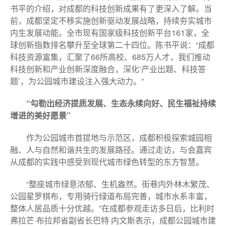
书平的介绍，对成都的科技创新成果有了更深入了解。当
前，成都坚定不移实施创新驱动发展战略，持续夯实城市
内生发展动能。全市现有国家级科技创新平台161家，全
球创新指数排名攀升至全球第二十四位。陈书平说：“成都
科技资源富集，汇聚了66所高校、685万人才，我们推动
科技创新和产业创新深度融合，深化‘产业出题、科技答
题’，为公园城市建设注入强大动力。”
“勾勒出经济提质发展、生态永续向好、民生福祉持续
增进的美好愿景”
作为公园城市首提地与示范区，成都积极探索城园相
融、人与自然和谐共生的发展路径。通过走访，与会嘉宾
从成都的实践中感受到现代城市绿色转型的东方智慧。
“整座城市绿意浓郁、生机盎然。街巷内外林木繁茂、
公园星罗棋布，专用骑行绿道布局完善，城市水系丰富，
整体人居品质十分优越。”在成都参观走访多日后，比利时
弗拉芒·布拉邦省副省长巴特·内文斯表示，成都公园城市建