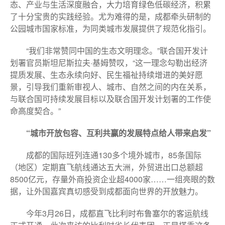
态、产业与生活深度融合，大力培育绿色低碳经济，积累
了十分宝贵的实践经验。尤为难得的是，成都牵头研制的
公园城市国家标准，为同类城市发展提供了规范化指引。
“我们非常赞同中国的生态文明理念。”联合国开发计
划署官员斯坦尼斯拉夫·基姆赞叹，“这一理念勾勒出经济
提质发展、生态永续向好、民生福祉持续增进的美好愿
景，引导我们重新审视人、城市、自然之间的内在关系，
与联合国可持续发展目标以及联合国开发计划署的工作使
命高度契合。”
“城市开放包容、互利共赢的发展特点给人带来启发”
成都的国际班列连通130多个境外城市，85条国际
（地区）定期直飞航线通达五大洲，外贸进出口总额超
8500亿元，存量外商投资企业超4000家……一组亮眼的数
据，让外国嘉宾真切感受到成都面向世界的开放魅力。
今年3月26日，成都直飞比利时布鲁塞尔的客运航线