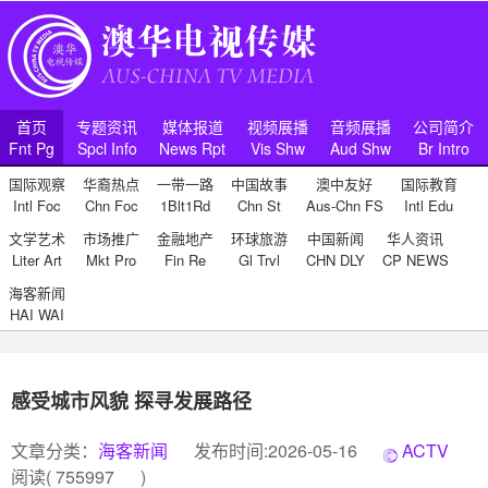
首页
专题资讯
媒体报道
视频展播
音频展播
公司简介
Fnt Pg
Spcl Info
News Rpt
Vis Shw
Aud Shw
Br Intro
国际观察
华裔热点
一带一路
中国故事
澳中友好
国际教育
Intl Foc
Chn Foc
1Blt1Rd
Chn St
Aus-Chn FS
Intl Edu
文学艺术
市场推广
金融地产
环球旅游
中国新闻
华人资讯
Liter Art
Mkt Pro
Fin Re
Gl Trvl
CHN DLY
CP NEWS
海客新闻
HAI WAI
感受城市风貌 探寻发展路径
文章分类：
海客新闻
发布时间:2026-05-16
ACTV
阅读(
755997
)