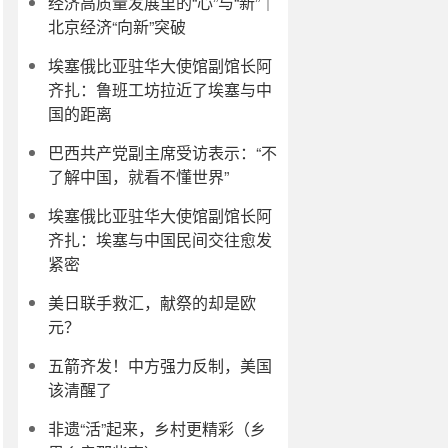
经济高质量发展里的“心”与“新”｜
北京经济“向新”突破
埃塞俄比亚驻华大使馆副馆长阿
齐扎：鲁班工坊拉近了埃塞与中
国的距离
巴西共产党副主席受访表示：“不
了解中国，就看不懂世界”
埃塞俄比亚驻华大使馆副馆长阿
齐扎：埃塞与中国民间交往愈发
紧密
美日联手救汇，献祭的却是欧
元？
五箭齐发！中方强力反制，美国
该清醒了
非遗“活”起来，乡村更精彩（乡