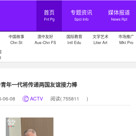
首页
专题资讯
媒体报道
Fnt Pg
Spcl Info
News Rpt
中国故事
澳中友好
国际教育
文学艺术
市场推广
Chn St
Aus-Chn FS
Intl Edu
Liter Art
Mkt Pro
闻
I
中青年一代将传递两国友谊接力棒
06-08
ACTV
阅读(
755811
)