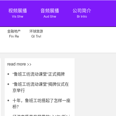
视频展播
音频展播
公司简介
Vis Shw
Aud Shw
Br Intro
金融地产
环球旅游
Fin Re
Gl Trvl
read more >>
“鲁班工坊流动课堂”正式揭牌
“鲁班工坊流动课堂”揭牌仪式在
京举行
十年，鲁班工坊搭起了怎样一座
桥？