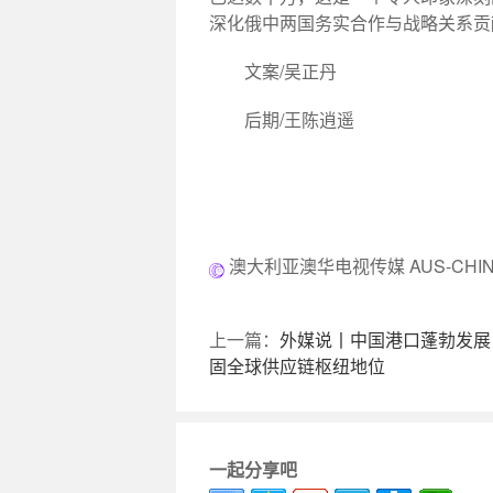
深化俄中两国务实合作与战略关系贡
文案/吴正丹
后期/王陈逍遥
澳大利亚澳华电视传媒 AUS-CHINA
上一篇：
外媒说丨中国港口蓬勃发展
固全球供应链枢纽地位
一起分享吧