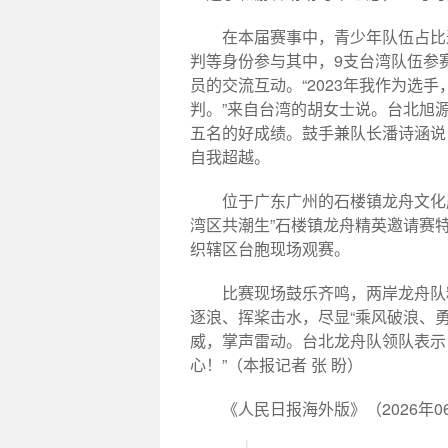
在本届赛事中，青少年队伍占比
判等身份参与其中，9支台湾队伍参
员的交流互动。“2023年我作为选
判。”来自台湾的胡女士说。台北旭
五名的好成绩。鼓手兼队长潘诗涵说
自我超越。
位于广东广州的石楼镇龙舟文化
湾区共潮生”石楼镇龙舟精英邀请赛
织辖区台胞现场观赛。
比赛现场鼓乐齐鸣，两岸龙舟队
逐浪、挥桨击水，尽显“乘风破浪、
威，掌声雷动。台北龙舟队领队表示
心！”（本报记者 张 盼）
《人民日报海外版》（2026年06月