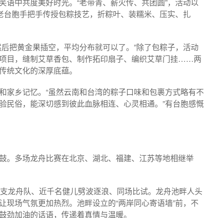
笑语中共度美好时光。“老带青、薪火传、共团圆”，活动以
，老台胞手把手传授包粽技艺，折粽叶、装糯米、压实、扎
然后把黄金果插空，平均分布就可以了。”除了包粽子，活动
项目，缝制艾草香包、制作拓印扇子、编织艾草门挂……两
传统文化的深厚底蕴。
和家乡记忆。“虽然云南和台湾的粽子口味和包裹方式略有不
验民俗，能深切感到彼此血脉相连、心灵相通。”有台胞感慨
鼓。多场龙舟比赛在北京、湖北、福建、江苏等地相继举
6支龙舟队、近千名健儿劈波逐浪、同场比试。龙舟池畔人头
让现场气氛更加热烈。池畔设立的“两岸同心寄语墙”前，不
鼓劲加油的话语，传递着真情与温暖。