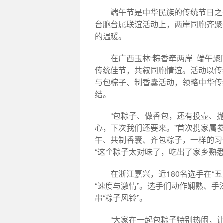
端午节是中华民族的传统节日之
台胞台属联谊活动上，两岸同胞齐聚
的温暖。
在广西玉林“粽香牵两岸 端午聚
传统佳节，共叙同胞情谊。活动以传
与包粽子、制香囊活动，领略中华传
结。
“包粽子、做香包，还有投壶、
心，下次我们还要来。”首次携家属
午、共制香囊、齐包粽子，一样的习
“这个粽子太对味了，吃出了家乡熟
在浙江嘉兴，近180名选手在“
“速度与激情”。选手们动作娴熟、
串“粽子风铃”。
“大家在一起包粽子特别热闹，