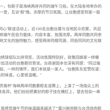
一，包粽子是海峡两岸共同的端午习俗。在大陆各地举办的
一堂，互诉“粽”情。浓厚的节日氛围，让台胞感受到家一般
同心”联谊活动上，近100名台胞台属与当地民众欢聚，共迎
统端午民俗为载体，内容丰富、氛围浓厚。两岸同胞共同参
统文化的独特魅力，感受两岸同根同源、同俗同风的文化联
抛绣球组队比拼领奖，活动氛围特别好，就像回娘家一样暖
参加活动的台胞蔡欣育说。台商谢固本也深有同感：“同过端
俗、一样的情怀，我们本就是一家人。”台胞陈东宏赞叹道：
悉的味道，心里很温暖。”
五芳斋杯”海峡两岸同胞裹粽友谊赛上，上演了一场指尖上的
手法各异。他们纷纷把裹好的粽子挂在横杠上，望去恰如一串
让我感觉端午节的味道越来越浓了”“嘉兴鲜肉粽与台湾烧肉粽