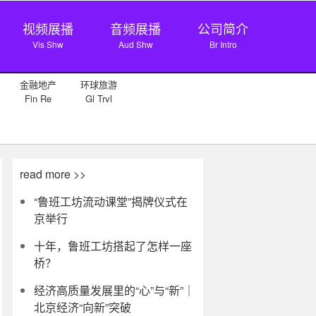
视频展播
音频展播
公司简介
Vis Shw
Aud Shw
Br Intro
金融地产
环球旅游
Fin Re
Gl Trvl
read more >>
“鲁班工坊流动课堂”揭牌仪式在
京举行
十年，鲁班工坊搭起了怎样一座
桥？
经济高质量发展里的“心”与“新”｜
北京经济“向新”突破