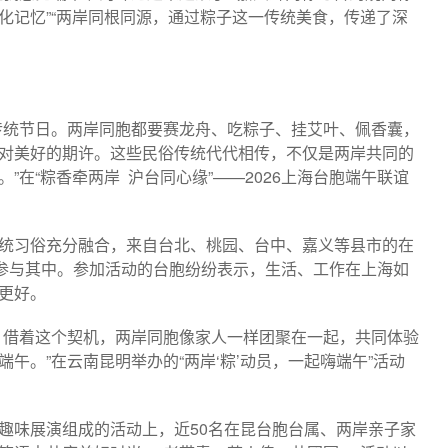
化记忆”“两岸同根同源，通过粽子这一传统美食，传递了深
传统节日。两岸同胞都要赛龙舟、吃粽子、挂艾叶、佩香囊，
对美好的期许。这些民俗传统代代相传，不仅是两岸共同的
”在“粽香牵两岸 沪台同心缘”——2026上海台胞端午联谊
统习俗充分融合，来自台北、桃园、台中、嘉义等县市的在
人参与其中。参加活动的台胞纷纷表示，生活、工作在上海如
更好。
，借着这个契机，两岸同胞像家人一样团聚在一起，共同体验
午。”在云南昆明举办的“两岸‘粽’动员，一起嗨端午”活动
趣味展演组成的活动上，近50名在昆台胞台属、两岸亲子家