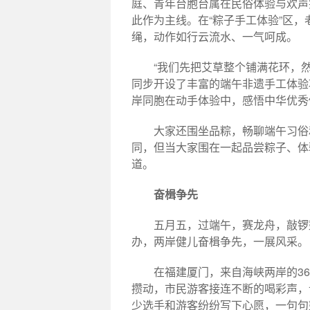
庭、青年台胞台属在民俗体验与欢声
此作为主线。在“粽子手工体验”区
绳，动作如行云流水、一气呵成。
“我们先把艾草整个铺满花环，
同步开设了丰富的端午非遗手工体验
岸同胞在动手体验中，感悟中华优秀
大家还围坐品粽，畅聊端午习俗
同，但当大家围在一起品尝粽子、体
道。
奋楫争先
五月五，过端午，赛龙舟，敲锣
办，两岸健儿奋楫争先，一展风采。
在福建厦门，来自海峡两岸的3
攒动，市民游客接连不断的喝彩声，
少选手和游客纷纷写下心愿，一句句