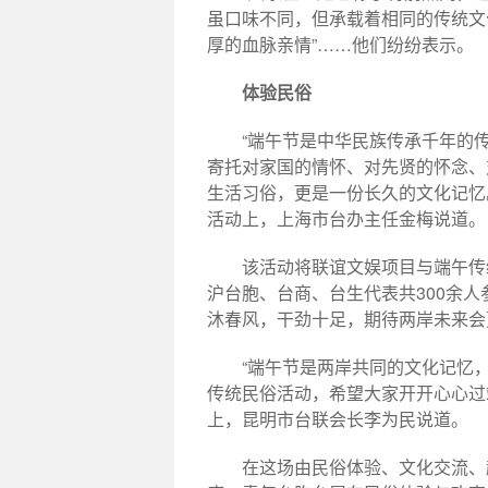
虽口味不同，但承载着相同的传统文
厚的血脉亲情”……他们纷纷表示。
体验民俗
“端午节是中华民族传承千年的
寄托对家国的情怀、对先贤的怀念、
生活习俗，更是一份长久的文化记忆。
活动上，上海市台办主任金梅说道。
该活动将联谊文娱项目与端午传
沪台胞、台商、台生代表共300余
沐春风，干劲十足，期待两岸未来会
“端午节是两岸共同的文化记忆
传统民俗活动，希望大家开开心心过端
上，昆明市台联会长李为民说道。
在这场由民俗体验、文化交流、