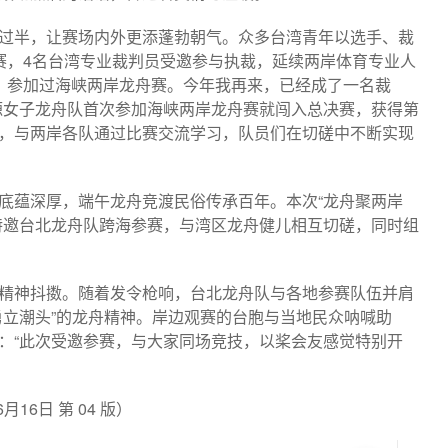
过半，让赛场内外更添蓬勃朝气。众多台湾青年以选手、裁
赛，4名台湾专业裁判员受邀参与执裁，延续两岸体育专业人
手，参加过海峡两岸龙舟赛。今年我再来，已经成了一名裁
源女子龙舟队首次参加海峡两岸龙舟赛就闯入总决赛，获得第
，与两岸各队通过比赛交流学习，队员们在切磋中不断实现
底蕴深厚，端午龙舟竞渡民俗传承百年。本次“龙舟聚两岸
特邀台北龙舟队跨海参赛，与湾区龙舟健儿相互切磋，同时组
精神抖擞。随着发令枪响，台北龙舟队与各地参赛队伍并肩
勇立潮头”的龙舟精神。岸边观赛的台胞与当地民众呐喊助
：“此次受邀参赛，与大家同场竞技，以桨会友感觉特别开
16日 第 04 版）