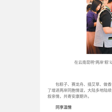
在云南昆明“两岸‘粽
包粽子、赛龙舟、插艾草、做香
了增进两岸同胞情谊，大陆多地陆续
叙亲情，共寄安康期许。
同享温情