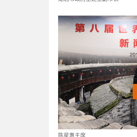
陈星惠主席