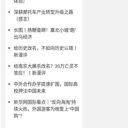
体验）
深耕摩托车产业转型升级之路
（感言）
长图丨扬鞭奋蹄！塞北小城“跑”
出马经济
给历史改名，不如向历史认错丨
新漫评
给南京大屠杀改名？30万亡灵不
答应！丨新漫评
中外合作办学提速扩围，国际高
校押注中国未来
新华网国际看点｜“反向海淘”持
续火热，外国游客为啥爱上“中国
购”？