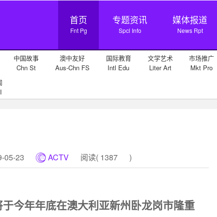
首页
专题资讯
媒体报道
Fnt Pg
Spcl Info
News Rpt
中国故事
澳中友好
国际教育
文学艺术
市场推广
Chn St
Aus-Chn FS
Intl Edu
Liter Art
Mkt Pro
闻
I
05-23
ACTV
阅读(
1387
)
将于今年年底在澳大利亚新州卧龙岗市隆重