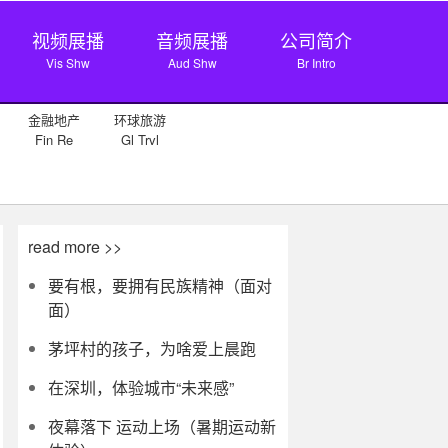
视频展播
音频展播
公司简介
Vis Shw
Aud Shw
Br Intro
金融地产
环球旅游
Fin Re
Gl Trvl
read more >>
要有根，要拥有民族精神（面对
面）
茅坪村的孩子，为啥爱上晨跑
在深圳，体验城市“未来感”
夜幕落下 运动上场（暑期运动新