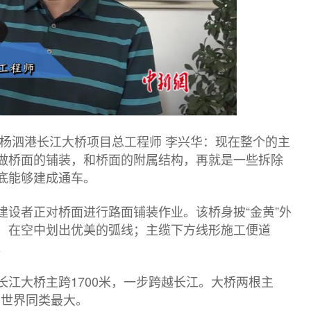
 杨泗港长江大桥项目总工程师 李兴华：现在整个的主
做桥面的铺装，和桥面的附属结构，再就是一些拆除
底能够建成通车。
建设者正对桥面进行路面铺装作业。该桥身披“金黄”外
，在空中划出优美的弧线；主缆下方线形施工便道
。
江大桥主跨1700米，一步跨越长江。大桥两根主
为世界同类最大。