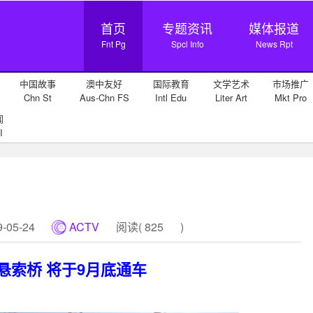
首页
专题资讯
媒体报道
Fnt Pg
Spcl Info
News Rpt
中国故事
澳中友好
国际教育
文学艺术
市场推广
Chn St
Aus-Chn FS
Intl Edu
Liter Art
Mkt Pro
闻
I
05-24
ACTV
阅读(
825
)
悬索桥 将于9月底通车