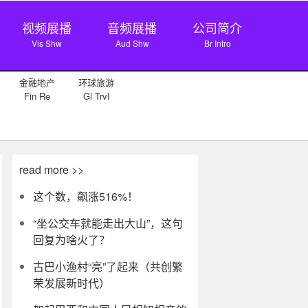
视频展播
音频展播
公司简介
Vis Shw
Aud Shw
Br Intro
金融地产
环球旅游
Fin Re
Gl Trvl
read more >>
这个数，飙涨516%！
“坐公交车就能走出大山”，这句
回复为啥火了？
古巴小渔村“亮”了起来（共创繁
荣发展新时代）