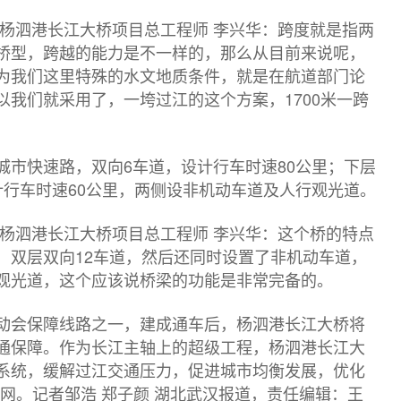
 杨泗港长江大桥项目总工程师 李兴华：跨度就是指两
桥型，跨越的能力是不一样的，那么从目前来说呢，
为我们这里特殊的水文地质条件，就是在航道部门论
我们就采用了，一垮过江的这个方案，1700米一跨
城市快速路，双向6车道，设计行车时速80公里；下层
计行车时速60公里，两侧设非机动车道及人行观光道。
 杨泗港长江大桥项目总工程师 李兴华：这个桥的特点
，双层双向12车道，然后还同时设置了非机动车道，
观光道，这个应该说桥梁的功能是非常完备的。
动会保障线路之一，建成通车后，杨泗港长江大桥将
通保障。作为长江主轴上的超级工程，杨泗港长江大
系统，缓解过江交通压力，促进城市均衡发展，优化
网。记者邹浩 郑子颜 湖北武汉报道，责任编辑：王