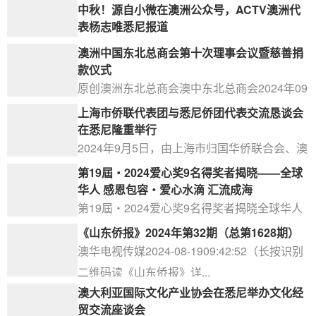
中秋！源自小微在澳洲公众号，ACTV澳洲代
表杨志唯悉尼报道
澳华电视传媒2024-09-1716:45:39ACTV责任
澳洲中国东北总商会第十次理事会议暨慈善捐
编辑：海新
款仪式
原创澳洲东北总商会澳中东北总商会2024年09
月13日21:46澳大利亚2024...
上海市侨联代表团与悉尼侨团代表交流恳谈会
在悉尼隆重举行
2024年9月5日，由上海市归国华侨联合会、澳
大利亚国际文化产业协会联合主办:以...
第19屆‧2024爱心奖9名得奖者揭晓——全球
华人 感恩包容‧爱心水滴 汇流成海
第19屆‧2024爱心奖9名得奖者揭晓全球华人
感恩包容‧爱心水滴汇流成海由港澳台...
《山东侨报》2024年第32期（总第1628期）
澳华电视传媒2024-08-1909:42:52（长按识别
二维码读《山东侨报》详...
澳大利亚国际文化产业协会在悉尼举办文化经
贸交流座谈会