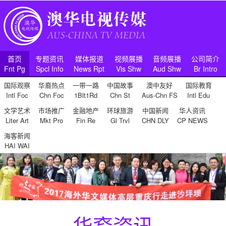
首页
专题资讯
媒体报道
视频展播
音频展播
公司简介
Fnt Pg
Spcl Info
News Rpt
Vis Shw
Aud Shw
Br Intro
国际观察
华裔热点
一带一路
中国故事
澳中友好
国际教育
Intl Foc
Chn Foc
1Blt1Rd
Chn St
Aus-Chn FS
Intl Edu
文学艺术
市场推广
金融地产
环球旅游
中国新闻
华人资讯
Liter Art
Mkt Pro
Fin Re
Gl Trvl
CHN DLY
CP NEWS
海客新闻
HAI WAI
华裔资讯