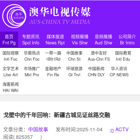
首页
专题资讯
媒体报道
视频展播
音频展播
公司简介
Fnt Pg
Spcl Info
News Rpt
Vis Shw
Aud Shw
Br Intro
国际观察
华裔热点
一带一路
中国故事
澳中友好
国际教育
Intl Foc
Chn Foc
1Blt1Rd
Chn St
Aus-Chn FS
Intl Edu
文学艺术
市场推广
金融地产
环球旅游
中国新闻
华人资讯
Liter Art
Mkt Pro
Fin Re
Gl Trvl
CHN DLY
CP NEWS
海客新闻
HAI WAI
戈壁中的千年回响：新疆古城见证丝路交融
文章分类：
中国故事
发布时间:2025-11-04
ACTV
阅读(
825357
)