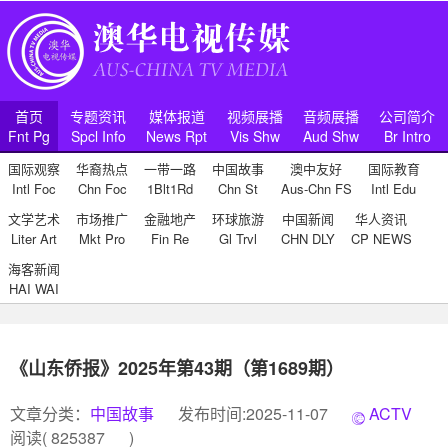
首页
专题资讯
媒体报道
视频展播
音频展播
公司简介
Fnt Pg
Spcl Info
News Rpt
Vis Shw
Aud Shw
Br Intro
国际观察
华裔热点
一带一路
中国故事
澳中友好
国际教育
Intl Foc
Chn Foc
1Blt1Rd
Chn St
Aus-Chn FS
Intl Edu
文学艺术
市场推广
金融地产
环球旅游
中国新闻
华人资讯
Liter Art
Mkt Pro
Fin Re
Gl Trvl
CHN DLY
CP NEWS
海客新闻
HAI WAI
《山东侨报》2025年第43期（第1689期）
文章分类：
中国故事
发布时间:2025-11-07
ACTV
阅读(
825387
)