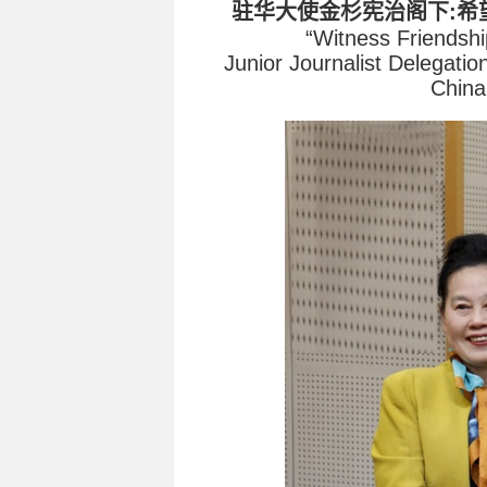
驻华大使金杉宪治阁下:希
“Witness Friendship
Junior Journalist Delegati
China