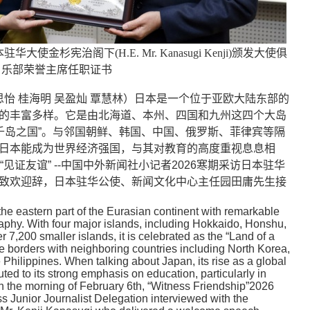
杉宪治阁下(H.E. Mr. Kanasugi Kenji)颁发大使俱
乐部荣誉主席任职证书
怡 桂海明 吴盈灿 覃慧林）
日本是一个位于亚欧大陆东部的
的丰富多样。它是由北海道、本州、四国和九州这四个大岛
“千岛之国”。与邻国朝鲜、韩国、中国、俄罗斯、菲律宾等隔
日本能成为世界经济强国，与其对教育的高度重视息息相
见证友谊” --中国中外新闻社小记者2026寒期采访日本驻华
致欢迎辞，日本驻华公使、新闻文化中心主任园田庸先生接
the eastern part of the Eurasian continent with remarkable
aphy. With four major islands, including Hokkaido, Honshu,
7,200 smaller islands, it is celebrated as the “Land of a
e borders with neighboring countries including North Korea,
Philippines. When talking about Japan, its rise as a global
ted to its strong emphasis on education, particularly in
 the morning of February 6th, “Witness Friendship”2026
Junior Journalist Delegation interviewed with the