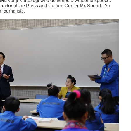
Mr. Kenji Kanasugi who delivered a welcome speech.
rector of the Press and Culture Center Mr. Sonoda Yo
 journalists.