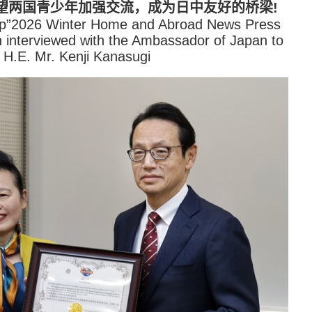
望两国青少年加强交流，成为日中友好的桥梁!
”2026 Winter Home and Abroad News Press
on interviewed with the Ambassador of Japan to
 H.E. Mr. Kenji Kanasugi