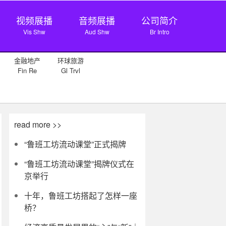
视频展播
音频展播
公司简介
Vis Shw
Aud Shw
Br Intro
金融地产
环球旅游
Fin Re
Gl Trvl
read more >>
“鲁班工坊流动课堂”正式揭牌
“鲁班工坊流动课堂”揭牌仪式在
京举行
十年，鲁班工坊搭起了怎样一座
桥？