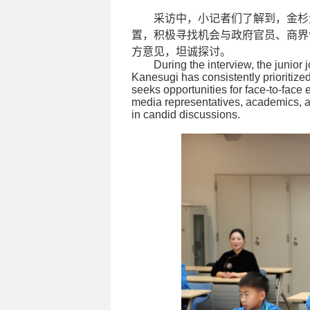
采访中，小记者们了解到，金杉
置，积极寻找机会与政府官员、商界
方意见，坦诚探讨。
During the interview, the junior 
Kanesugi has consistently prioritiz
seeks opportunities for face-to-face
media representatives, academics, a
in candid discussions.