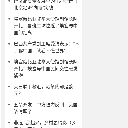
经济高质量发展里的“心”与“新”｜
北京经济“向新”突破
埃塞俄比亚驻华大使馆副馆长阿
齐扎：鲁班工坊拉近了埃塞与中
国的距离
巴西共产党副主席受访表示：“不
了解中国，就看不懂世界”
埃塞俄比亚驻华大使馆副馆长阿
齐扎：埃塞与中国民间交往愈发
紧密
美日联手救汇，献祭的却是欧
元？
五箭齐发！中方强力反制，美国
该清醒了
非遗“活”起来，乡村更精彩（乡