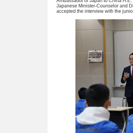
Ambassador of Japan to China H.E. 
Japanese Minister-Counselor and Di
accepted the interview with the junior