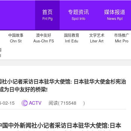
首页
专题资讯
媒体报道
Fnt Pg
Spcl Info
News Rpt
中国故事
澳中友好
国际教育
文学艺术
市场推广
Chn St
Aus-Chn FS
Intl Edu
Liter Art
Mkt Pro
闻
I
新闻社小记者采访日本驻华大使馆: 日本驻华大使金杉宪治
成为日中友好的桥梁!
02-15
ACTV
阅读(
715548
)
期中国中外新闻社小记者采访日本驻华大使馆:
日本