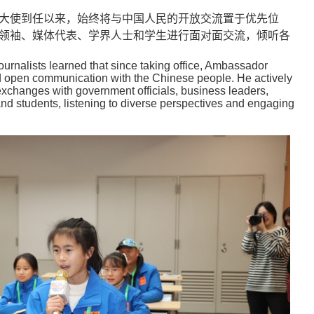
大使到任以来，始终将与中国人民的开放交流置于优先位
领袖、媒体代表、学界人士和学生进行面对面交流，倾听各
journalists learned that since taking office, Ambassador
ed open communication with the Chinese people. He actively
 exchanges with government officials, business leaders,
nd students, listening to diverse perspectives and engaging