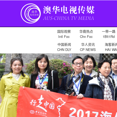
国际观察
华裔热点
一带一路
Intl Foc
Chn Foc
1Blt1Rd
中国新闻
华人资讯
海客新
CHN DLY
CP NEWS
HAI WA