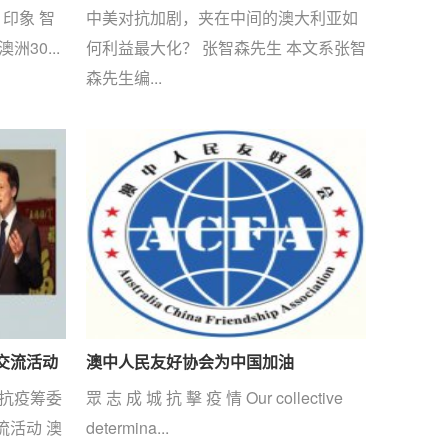
）印象 智
中美对抗加剧，夹在中间的澳大利亚如
30...
何利益最大化？ 张智森先生 本文系张智
森先生编...
交流活动
澳中人民友好协会为中国加油
人抗疫筹委
眾 志 成 城 抗 擊 疫 情 Our collective
流活动 澳
determina...