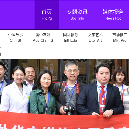
首页
专题资讯
媒体报道
Fnt Pg
Spcl Info
News Rpt
中国故事
澳中友好
国际教育
文学艺术
市场推广
Chn St
Aus-Chn FS
Intl Edu
Liter Art
Mkt Pro
闻
I