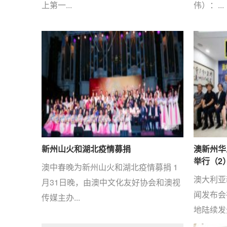
上第一...
伟）：...
新州山火和湖北疫情募捐
澳新州华
举行（2
澳中春晚为新州山火和湖北疫情募捐 1
澳大利亚
月31日晚，由澳中文化友好协会和澳视
闻发布会
传媒主办...
地陆续发生