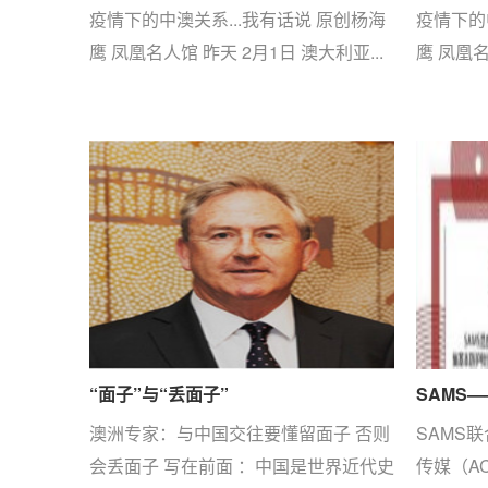
疫情下的中澳关系...我有话说 原创杨海
疫情下的
鹰 凤凰名人馆 昨天 2月1日 澳大利亚...
鹰 凤凰名
“面子”与“丢面子”
SAMS
澳洲专家：与中国交往要懂留面子 否则
SAMS
会丢面子 写在前面 ：中国是世界近代史
传媒（A