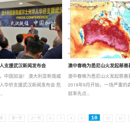
人支援武汉新闻发布会
澳中春晚为悉尼山火发起慈善
，中国加油！ 澳大利亚新南威
澳中春晚为悉尼山火发起慈善
人华侨支援武汉新闻发布会 危
2019年9月开始，一场严重的
.
就率先点...
10
9条
第一页
上一页
6
7
8
9
11
12