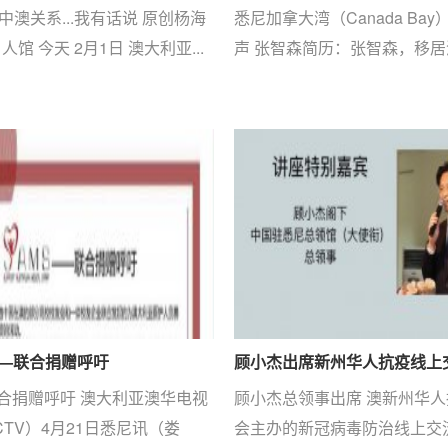
中澳关系...我有话说 原创杨海
悉尼加拿大湾（Canada Bay
人馆 今天 2月1日 澳大利亚...
声 张智森简历：张智森，移居澳洲
——联合捐赠呼吁
顾小杰出席新州华人抗疫线上
联合捐赠呼吁 澳大利亚澳华电视
顾小杰总领事出席 澳新州华
CTV）4月21日悉尼讯（娄
会主办的新冠病毒防治线上交